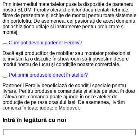
Prin intermediul materialelor puse la dispoziție de partenerul
nostru BLUM, Feroliv oferă clienților documentații tehnice,
filme de prezentare și schițe de montaj pentru toate sistemele
din portofoliu. De asemenea, cei pasionați de acest domeniu
pot achiziționa utilaje și instrumente pentru prelucrare și
montaj.
Cum pot deveni partener Feroliv?
Dacă ești producător de mobilier sau montator profesionist,
te invităm la o discuție în showroom să-ți povestim despre
modul nostru de lucru și condițiile noastre comerciale.
Pot primi produsele direct în atelier?
Partenerii Feroliv beneficiază de condiții speciale pentru
livrare. Pentru produsele comandate și aflate pe stoc, în doar
câteva ore, comanda poate ajunge în orice atelier de
producție de pe raza orașului Iași. De asemenea, livrăm
comenzi în toate județele Moldovei.
Intră în legătură cu noi