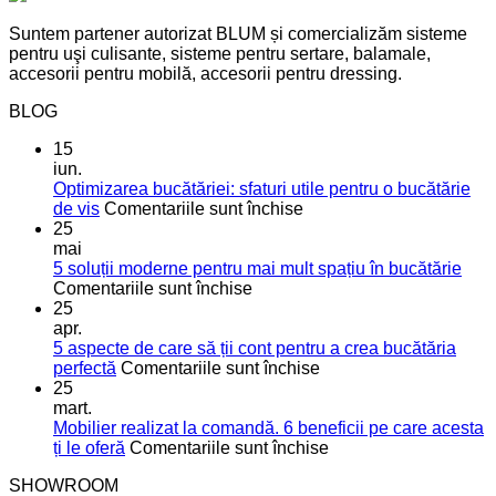
Suntem partener autorizat BLUM și comercializăm sisteme
pentru uşi culisante, sisteme pentru sertare, balamale,
accesorii pentru mobilă, accesorii pentru dressing.
BLOG
15
iun.
Optimizarea bucătăriei: sfaturi utile pentru o bucătărie
pentru
de vis
Comentariile sunt închise
Optimizarea
25
bucătăriei:
mai
sfaturi
5 soluții moderne pentru mai mult spațiu în bucătărie
pentru
utile
Comentariile sunt închise
5
pentru
25
soluții
o
apr.
moderne
bucătărie
5 aspecte de care să ții cont pentru a crea bucătăria
pentru
de
pentru
perfectă
Comentariile sunt închise
mai
vis
5
25
mult
aspecte
mart.
spațiu
de
Mobilier realizat la comandă. 6 beneficii pe care acesta
în
care
pentru
ți le oferă
Comentariile sunt închise
bucătărie
să
Mobilier
SHOWROOM
ții
realizat