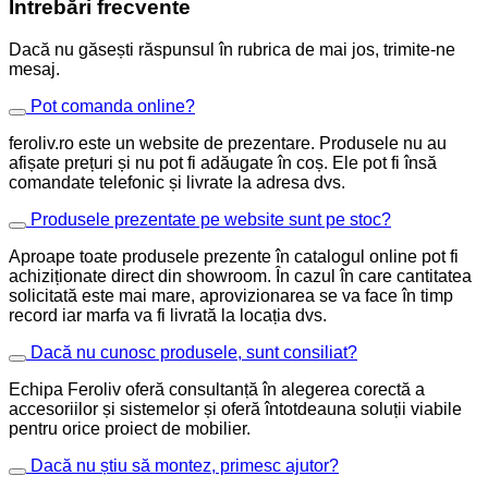
Întrebări frecvente
Dacă nu găsești răspunsul în rubrica de mai jos, trimite-ne
mesaj.
Pot comanda online?
feroliv.ro este un website de prezentare. Produsele nu au
afișate prețuri și nu pot fi adăugate în coș. Ele pot fi însă
comandate telefonic și livrate la adresa dvs.
Produsele prezentate pe website sunt pe stoc?
Aproape toate produsele prezente în catalogul online pot fi
achiziționate direct din showroom. În cazul în care cantitatea
solicitată este mai mare, aprovizionarea se va face în timp
record iar marfa va fi livrată la locația dvs.
Dacă nu cunosc produsele, sunt consiliat?
Echipa Feroliv oferă consultanță în alegerea corectă a
accesoriilor și sistemelor și oferă întotdeauna soluții viabile
pentru orice proiect de mobilier.
Dacă nu știu să montez, primesc ajutor?