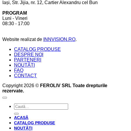
Iași, Str. Jijia, nr. 12, Cartier Alexandru cel Bun
cont
la
pentru
comandă.
PROGRAM
a
6
Luni - Vineri
crea
beneficii
08:30 - 17:00
bucătăria
pe
perfectă
care
acesta
Website realizat de
INNVISION.RO
.
ți
le
CATALOG PRODUSE
oferă
DESPRE NOI
PARTENERI
NOUTĂȚI
FAQ
CONTACT
Copyright 2026 ©
FEROLIV SRL Toate drepturile
rezervate.
Caută
după:
ACASĂ
CATALOG PRODUSE
NOUTĂȚI