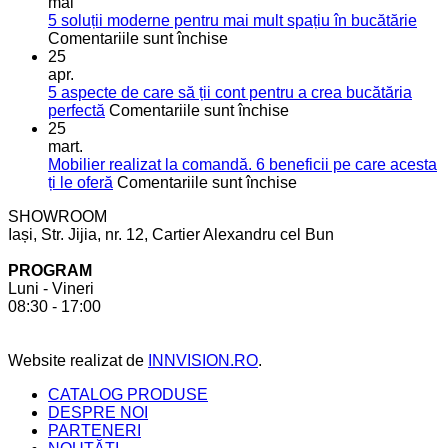
bucătăriei:
mai
sfaturi
5 soluții moderne pentru mai mult spațiu în bucătărie
pentru
utile
Comentariile sunt închise
5
pentru
25
soluții
o
apr.
moderne
bucătărie
5 aspecte de care să ții cont pentru a crea bucătăria
pentru
de
pentru
perfectă
Comentariile sunt închise
mai
vis
5
25
mult
aspecte
mart.
spațiu
de
Mobilier realizat la comandă. 6 beneficii pe care acesta
în
care
pentru
ți le oferă
Comentariile sunt închise
bucătărie
să
Mobilier
SHOWROOM
ții
realizat
Iași, Str. Jijia, nr. 12, Cartier Alexandru cel Bun
cont
la
pentru
comandă.
PROGRAM
a
6
Luni - Vineri
crea
beneficii
08:30 - 17:00
bucătăria
pe
perfectă
care
acesta
Website realizat de
INNVISION.RO
.
ți
le
CATALOG PRODUSE
oferă
DESPRE NOI
PARTENERI