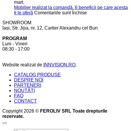
mult
aspecte
mart.
spațiu
de
Mobilier realizat la comandă. 6 beneficii pe care acesta
în
care
pentru
ți le oferă
Comentariile sunt închise
bucătărie
să
Mobilier
SHOWROOM
ții
realizat
Iași, Str. Jijia, nr. 12, Cartier Alexandru cel Bun
cont
la
pentru
comandă.
PROGRAM
a
6
Luni - Vineri
crea
beneficii
08:30 - 17:00
bucătăria
pe
perfectă
care
acesta
Website realizat de
INNVISION.RO
.
ți
le
CATALOG PRODUSE
oferă
DESPRE NOI
PARTENERI
NOUTĂȚI
FAQ
CONTACT
Copyright 2026 ©
FEROLIV SRL Toate drepturile
rezervate.