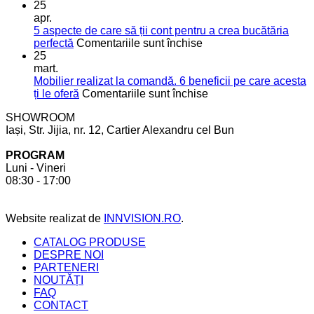
5
pentru
25
soluții
o
apr.
moderne
bucătărie
5 aspecte de care să ții cont pentru a crea bucătăria
pentru
de
pentru
perfectă
Comentariile sunt închise
mai
vis
5
25
mult
aspecte
mart.
spațiu
de
Mobilier realizat la comandă. 6 beneficii pe care acesta
în
care
pentru
ți le oferă
Comentariile sunt închise
bucătărie
să
Mobilier
SHOWROOM
ții
realizat
Iași, Str. Jijia, nr. 12, Cartier Alexandru cel Bun
cont
la
pentru
comandă.
PROGRAM
a
6
Luni - Vineri
crea
beneficii
08:30 - 17:00
bucătăria
pe
perfectă
care
acesta
Website realizat de
INNVISION.RO
.
ți
le
CATALOG PRODUSE
oferă
DESPRE NOI
PARTENERI
NOUTĂȚI
FAQ
CONTACT