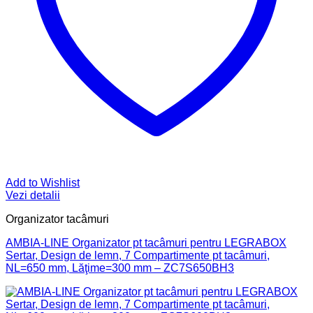
Add to Wishlist
Vezi detalii
Organizator tacâmuri
AMBIA-LINE Organizator pt tacâmuri pentru LEGRABOX
Sertar, Design de lemn, 7 Compartimente pt tacâmuri,
NL=650 mm, Lăţime=300 mm – ZC7S650BH3