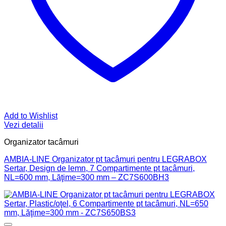
Add to Wishlist
Vezi detalii
Organizator tacâmuri
AMBIA-LINE Organizator pt tacâmuri pentru LEGRABOX
Sertar, Design de lemn, 7 Compartimente pt tacâmuri,
NL=600 mm, Lăţime=300 mm – ZC7S600BH3