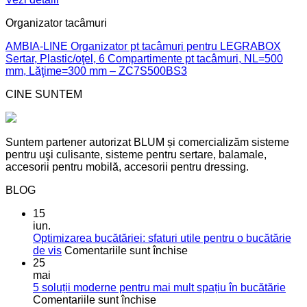
Organizator tacâmuri
AMBIA-LINE Organizator pt tacâmuri pentru LEGRABOX
Sertar, Plastic/oţel, 6 Compartimente pt tacâmuri, NL=500
mm, Lăţime=300 mm – ZC7S500BS3
CINE SUNTEM
Suntem partener autorizat BLUM și comercializăm sisteme
pentru uşi culisante, sisteme pentru sertare, balamale,
accesorii pentru mobilă, accesorii pentru dressing.
BLOG
15
iun.
Optimizarea bucătăriei: sfaturi utile pentru o bucătărie
pentru
de vis
Comentariile sunt închise
Optimizarea
25
bucătăriei:
mai
sfaturi
5 soluții moderne pentru mai mult spațiu în bucătărie
pentru
utile
Comentariile sunt închise