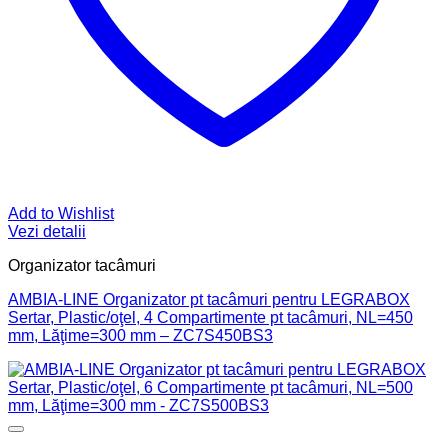
Add to Wishlist
Vezi detalii
Organizator tacâmuri
AMBIA-LINE Organizator pt tacâmuri pentru LEGRABOX
Sertar, Plastic/oţel, 4 Compartimente pt tacâmuri, NL=450
mm, Lăţime=300 mm – ZC7S450BS3