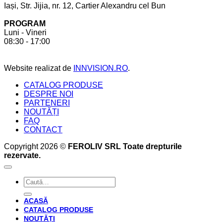
Iași, Str. Jijia, nr. 12, Cartier Alexandru cel Bun
cont
la
pentru
comandă.
PROGRAM
a
6
Luni - Vineri
crea
beneficii
08:30 - 17:00
bucătăria
pe
perfectă
care
acesta
Website realizat de
INNVISION.RO
.
ți
le
CATALOG PRODUSE
oferă
DESPRE NOI
PARTENERI
NOUTĂȚI
FAQ
CONTACT
Copyright 2026 ©
FEROLIV SRL Toate drepturile
rezervate.
Caută
după:
ACASĂ
CATALOG PRODUSE
NOUTĂȚI