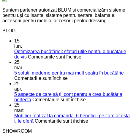
Suntem partener autorizat BLUM și comercializăm sisteme
pentru uşi culisante, sisteme pentru sertare, balamale,
accesorii pentru mobilă, accesorii pentru dressing.
BLOG
15
iun.
Optimizarea bucătăriei: sfaturi utile pentru o bucătărie
pentru
de vis
Comentariile sunt închise
Optimizarea
25
bucătăriei:
mai
sfaturi
5 soluții moderne pentru mai mult spațiu în bucătărie
pentru
utile
Comentariile sunt închise
5
pentru
25
soluții
o
apr.
moderne
bucătărie
5 aspecte de care să ții cont pentru a crea bucătăria
pentru
de
pentru
perfectă
Comentariile sunt închise
mai
vis
5
25
mult
aspecte
mart.
spațiu
de
Mobilier realizat la comandă. 6 beneficii pe care acesta
în
care
pentru
ți le oferă
Comentariile sunt închise
bucătărie
să
Mobilier
SHOWROOM
ții
realizat