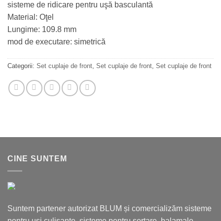
sisteme de ridicare pentru uşă basculantă
Material: Oţel
Lungime: 109.8 mm
mod de executare: simetrică
Categorii:
Set cuplaje de front
,
Set cuplaje de front
,
Set cuplaje de front
CINE SUNTEM
Suntem partener autorizat BLUM și comercializăm sisteme
pentru uşi culisante, sisteme pentru sertare, balamale,