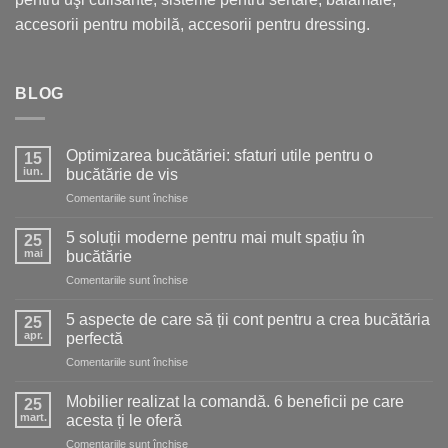
accesorii pentru mobilă, accesorii pentru dressing.
BLOG
Optimizarea bucătăriei: sfaturi utile pentru o
15
iun.
bucătărie de vis
pentru
Comentariile sunt închise
Optimizarea
bucătăriei:
5 soluții moderne pentru mai mult spațiu în
25
sfaturi
mai
bucătărie
utile
pentru
Comentariile sunt închise
pentru
5
o
soluții
bucătărie
5 aspecte de care să ții cont pentru a crea bucătăria
25
moderne
de
apr.
perfectă
pentru
vis
pentru
Comentariile sunt închise
mai
5
mult
aspecte
spațiu
Mobilier realizat la comandă. 6 beneficii pe care
25
de
în
mart.
acesta ți le oferă
care
bucătărie
pentru
Comentariile sunt închise
să