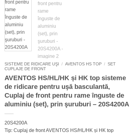
SISTEME DE RIDICARE UŞI
/
AVENTOS HS TOP
/
SET
CUPLAJE DE FRONT
AVENTOS HS/HL/HK și HK top sisteme
de ridicare pentru uşă basculantă,
Cuplaj de front pentru rame înguste de
aluminiu (set), prin şuruburi – 20S4200A
20S4200A
Tip: Cuplaj de front AVENTOS HS/HL/HK și HK top