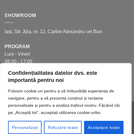
Mobilier
ții
realizat
cont
la
SHOWROOM
pentru
comandă.
a
6
crea
beneficii
bucătăria
Iași, Str. Jijia, nr. 12, Cartier Alexandru cel Bun
pe
perfectă
care
acesta
PROGRAM
ți
Luni - Vineri
le
oferă
08:30 - 17:00
Confidențialitatea datelor dvs. este
importantă pentru noi
Folosim cookie-uri pentru a vă îmbunătăți experiența de
navigare, pentru a vă prezenta conținut și reclame
personalizate și pentru a analiza traficul nostru. Făcând clic
Website realizat de
INNVISION.RO
.
pe „Acceptă tot”, acceptați utilizarea cookie-urilor.
CATALOG PRODUSE
DESPRE NOI
PARTENERI
NOUTĂȚI
FAQ
CONTACT
Personalizați
Refuzare toate
Acceptare toate
Copyright 2026 ©
FEROLIV SRL Toate drepturile rezervate.