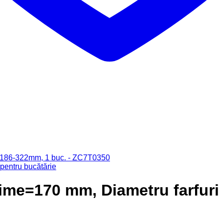
entru bucătărie
lţime=170 mm, Diametru farfu