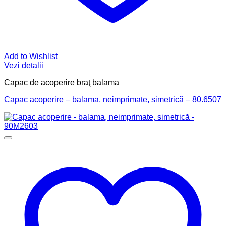
Add to Wishlist
Vezi detalii
Capac de acoperire braţ balama
Capac acoperire – balama, neimprimate, simetrică – 80.6507