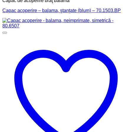
Capac de acoperire braţ balama
Capac acoperire – balama, ştanţate (blum) – 70.1503.BP