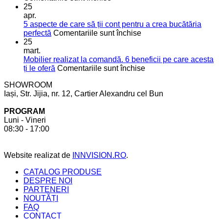
5
pentru
25
soluții
o
apr.
moderne
bucătărie
5 aspecte de care să ții cont pentru a crea bucătăria
pentru
de
pentru
perfectă
Comentariile sunt închise
mai
vis
5
25
mult
aspecte
mart.
spațiu
de
Mobilier realizat la comandă. 6 beneficii pe care acesta
în
care
pentru
ți le oferă
Comentariile sunt închise
bucătărie
să
Mobilier
SHOWROOM
ții
realizat
Iași, Str. Jijia, nr. 12, Cartier Alexandru cel Bun
cont
la
pentru
comandă.
PROGRAM
a
6
Luni - Vineri
crea
beneficii
08:30 - 17:00
bucătăria
pe
perfectă
care
acesta
Website realizat de
INNVISION.RO
.
ți
le
CATALOG PRODUSE
oferă
DESPRE NOI
PARTENERI
NOUTĂȚI
FAQ
CONTACT