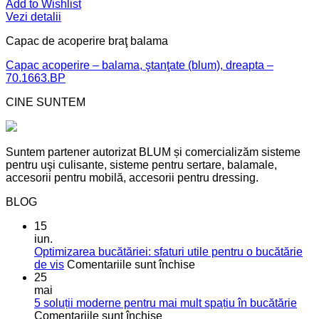
Add to Wishlist
Vezi detalii
Capac de acoperire braţ balama
Capac acoperire – balama, ştanţate (blum), dreapta –
70.1663.BP
CINE SUNTEM
Suntem partener autorizat BLUM și comercializăm sisteme
pentru uşi culisante, sisteme pentru sertare, balamale,
accesorii pentru mobilă, accesorii pentru dressing.
BLOG
15
iun.
Optimizarea bucătăriei: sfaturi utile pentru o bucătărie
pentru
de vis
Comentariile sunt închise
Optimizarea
25
bucătăriei:
mai
sfaturi
5 soluții moderne pentru mai mult spațiu în bucătărie
pentru
utile
Comentariile sunt închise