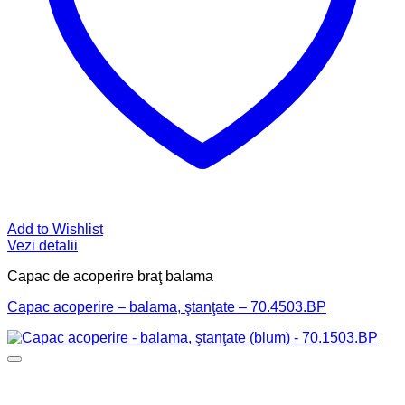
Add to Wishlist
Vezi detalii
Capac de acoperire braţ balama
Capac acoperire – balama, ştanţate – 70.4503.BP