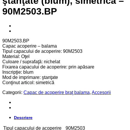
ştanţate (blum), simetrică –
90M2503.BP
90M2503.BP
Capac acoperire – balama
Tipul capacului de acoperire: 90M2503
Material: Oţel
Culoare / suprafaţă: nichelat
Fixarea capacului de acoperire: prin apăsare
Inscripţie: blum
Mod de imprimare: ştanţate
Conţinut articol: simetrică
Categorii:
Capac de acoperire braţ balama
,
Accesorii
Descriere
Tipul capacului de acoperire
90M2503