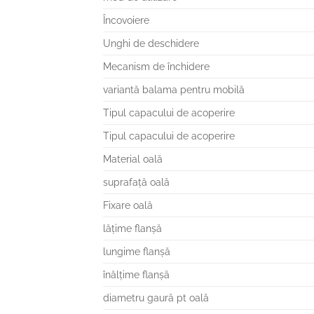
Încovoiere
Unghi de deschidere
Mecanism de închidere
variantă balama pentru mobilă
Tipul capacului de acoperire
Tipul capacului de acoperire
Material oală
suprafaţă oală
Fixare oală
lăţime flanşă
lungime flanşă
înălţime flanşă
diametru gaură pt oală