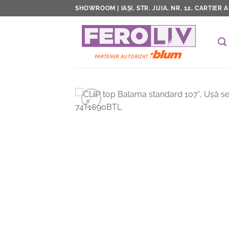
Skip
SHOWROOM | IAȘI, STR. JIJIA, NR. 12, CARTIER 
to
content