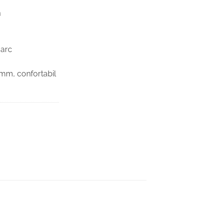
ă
 arc
m
mm, confortabil