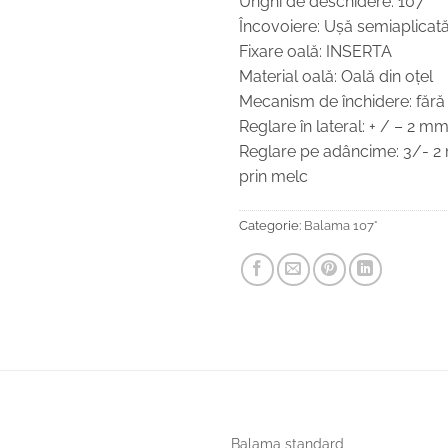
Unghi de deschidere: 107°
Încovoiere: Uşă semiaplicat
Fixare oală: INSERTA
Material oală: Oală din oţel
Mecanism de închidere: fără
Reglare în lateral: + / – 2 m
Reglare pe adâncime: 3/- 2 
prin melc
Categorie:
Balama 107°
Balama standard