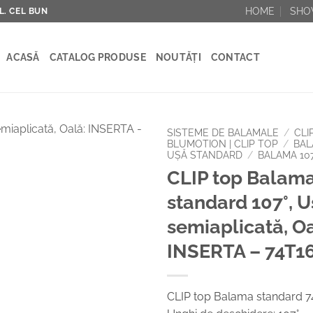
HOME
SH
AL. CEL BUN
ACASĂ
CATALOG PRODUSE
NOUTĂȚI
CONTACT
SISTEME DE BALAMALE
/
CLI
BLUMOTION | CLIP TOP
/
BA
UŞĂ STANDARD
/
BALAMA 107
Add to
CLIP top Balam
Wishlist
standard 107°, U
semiaplicată, Oa
INSERTA – 74T1
CLIP top Balama standard 