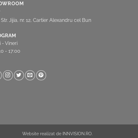
OWROOM
, Str. Jijia, nr. 12, Cartier Alexandru cel Bun
OGRAM
 - Vineri
30 - 17:00
Website realizat de
INNVISION.RO
.