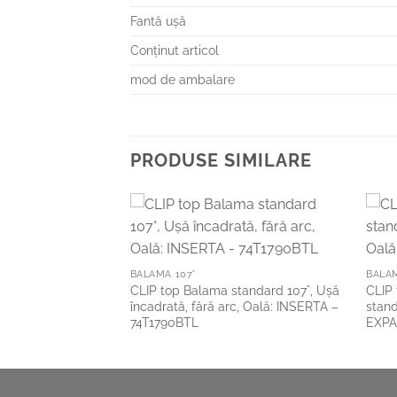
Fantă uşă
Conţinut articol
mod de ambalare
PRODUSE SIMILARE
Add to
Add to
Wishlist
Wishlist
BALAMA 107°
BALA
tandard 107°, Uşă
CLIP top Balama standard 107°, Uşă
CLIP
ruburi – 74T1550.TL
încadrată, fără arc, Oală: INSERTA –
stand
74T1790BTL
EXPA