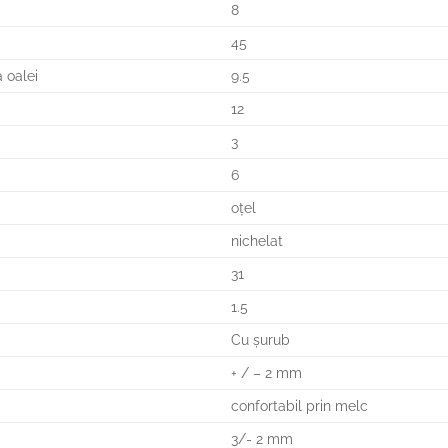
8
45
a oalei
9.5
12
3
6
oţel
nichelat
31
1.5
Cu şurub
+ / – 2 mm
confortabil prin melc
3/- 2 mm