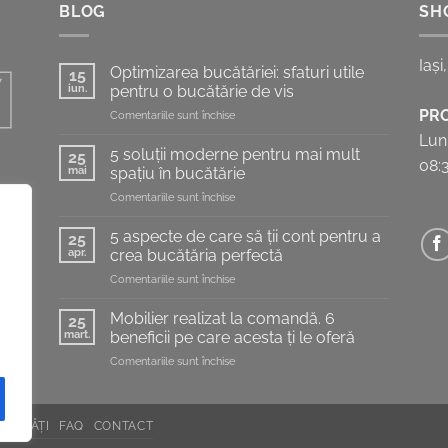
BLOG
SH
Iași
Optimizarea bucătăriei: sfaturi utile
15
iun.
pentru o bucătărie de vis
PR
pentru
Comentariile sunt închise
Optimizarea
Luni
bucătăriei:
5 soluții moderne pentru mai mult
25
08:
sfaturi
mai
spațiu în bucătărie
utile
pentru
Comentariile sunt închise
pentru
5
o
soluții
te,
bucătărie
5 aspecte de care să ții cont pentru a
25
moderne
de
apr.
crea bucătăria perfectă
rii
pentru
vis
pentru
Comentariile sunt închise
mai
5
mult
aspecte
spațiu
Mobilier realizat la comandă. 6
25
de
în
mart.
beneficii pe care acesta ți le oferă
care
bucătărie
pentru
Comentariile sunt închise
să
Mobilier
ții
realizat
cont
la
pentru
NOUTĂȚI
FAQ
CONTACT
comandă.
a
6