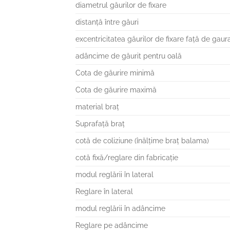
diametrul găurilor de fixare
distanţă între găuri
excentricitatea găurilor de fixare faţă de gaur
adâncime de găurit pentru oală
Cota de găurire minimă
Cota de găurire maximă
material braţ
Suprafaţă braţ
cotă de coliziune (înălţime braţ balama)
cotă fixă/reglare din fabricaţie
modul reglării în lateral
Reglare în lateral
modul reglării în adâncime
Reglare pe adâncime