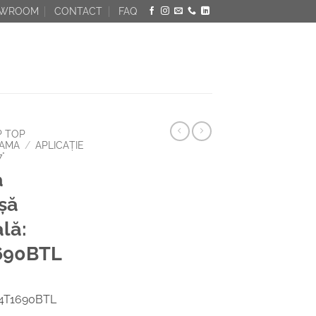
OWROOM
CONTACT
FAQ
P TOP
LAMA
/
APLICAŢIE
°
a
şă
lă:
690BTL
74T1690BTL