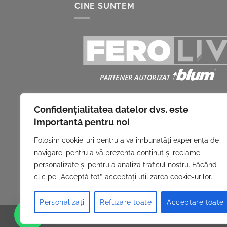
CINE SUNTEM
Suntem partener autorizat BLUM și
Confidențialitatea datelor dvs. este
comercializăm sisteme pentru uşi culisan
importantă pentru noi
sisteme pentru sertare, balamale, acceso
Folosim cookie-uri pentru a vă îmbunătăți experiența de
pentru mobilă, accesorii pentru dressing.
navigare, pentru a vă prezenta conținut și reclame
personalizate și pentru a analiza traficul nostru. Făcând
clic pe „Acceptă tot”, acceptați utilizarea cookie-urilor.
Personalizați
Refuzare toate
Acceptare toate
CATALOG PRODUSE
DESPRE NOI
PARTENERI