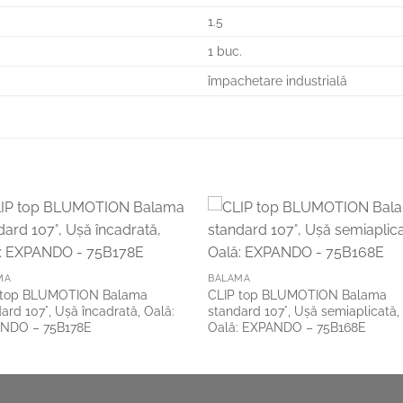
1.5
1 buc.
împachetare industrială
Add to
Add 
Wishlist
Wishl
MA
BALAMA
 top BLUMOTION Balama
CLIP top BLUMOTION Balama
ard 107°, Uşă încadrată, Oală:
standard 107°, Uşă semiaplicată,
NDO – 75B178E
Oală: EXPANDO – 75B168E