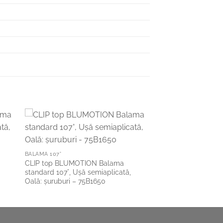
to
Add to
ist
Wishlist
BALAMA 107°
CLIP top BLUMOTION Balama
standard 107°, Uşă semiaplicată,
Oală: şuruburi – 75B1650