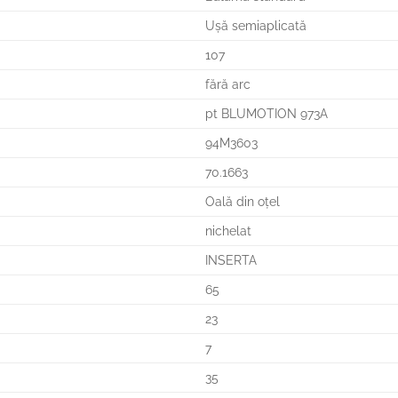
Uşă semiaplicată
107
fără arc
pt BLUMOTION 973A
94M3603
70.1663
Oală din oţel
nichelat
INSERTA
65
23
7
35