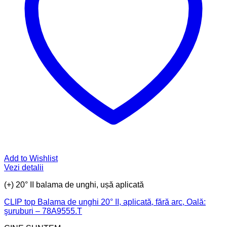
Add to Wishlist
Vezi detalii
(+) 20° II balama de unghi, ușă aplicată
CLIP top Balama de unghi 20° II, aplicată, fără arc, Oală:
şuruburi – 78A9555.T