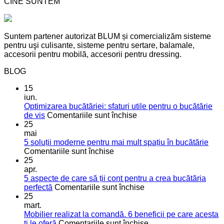
CINE SUNTEM
Suntem partener autorizat BLUM și comercializăm sisteme
pentru uşi culisante, sisteme pentru sertare, balamale,
accesorii pentru mobilă, accesorii pentru dressing.
BLOG
15
iun.
Optimizarea bucătăriei: sfaturi utile pentru o bucătărie
pentru
de vis
Comentariile sunt închise
Optimizarea
25
bucătăriei:
mai
sfaturi
5 soluții moderne pentru mai mult spațiu în bucătărie
pentru
utile
Comentariile sunt închise
5
pentru
25
soluții
o
apr.
moderne
bucătărie
5 aspecte de care să ții cont pentru a crea bucătăria
pentru
de
pentru
perfectă
Comentariile sunt închise
mai
vis
5
25
mult
aspecte
mart.
spațiu
de
Mobilier realizat la comandă. 6 beneficii pe care acesta
în
care
pentru
ți le oferă
Comentariile sunt închise