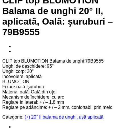
CLIP top BLUMOTION
Balama de unghi 20° II,
aplicată, Oală: şuruburi –
79B9555
CLIP top BLUMOTION Balama de unghi 79B9555
Unghi de deschidere: 95°
Unghi corp: 20°
Încovoiere: aplicată
BLUMOTION
Fixare oală: şuruburi
Material oală: Oală din oţel
Mecanism de închidere: cu arc
Reglare în lateral: + / – 1,8 mm
Reglare pe adâncime: + / – 2 mm, confortabil prin melc
Categorie:
(+) 20° II balama de unghi, ușă aplicată