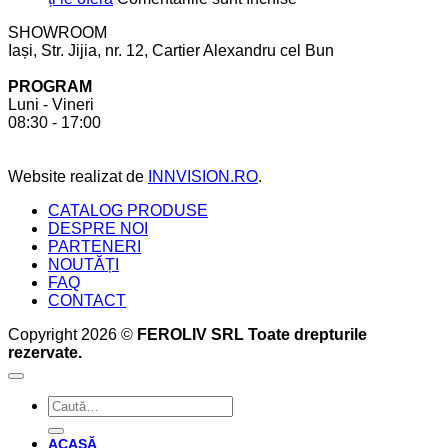
bucătărie
să
Mobilier
SHOWROOM
ții
realizat
Iași, Str. Jijia, nr. 12, Cartier Alexandru cel Bun
cont
la
pentru
comandă.
PROGRAM
a
6
Luni - Vineri
crea
beneficii
08:30 - 17:00
bucătăria
pe
perfectă
care
acesta
Website realizat de
INNVISION.RO
.
ți
le
CATALOG PRODUSE
oferă
DESPRE NOI
PARTENERI
NOUTĂȚI
FAQ
CONTACT
Copyright 2026 ©
FEROLIV SRL Toate drepturile
rezervate.
Caută
după:
ACASĂ