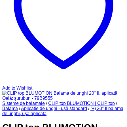
Add to Wishlist
Sisteme de balamale
/
CLIP top BLUMOTION | CLIP top
/
Balama
/
Aplicație de unghi - ușă standard
/
(+) 20° II balama
de unghi, ușă aplicată