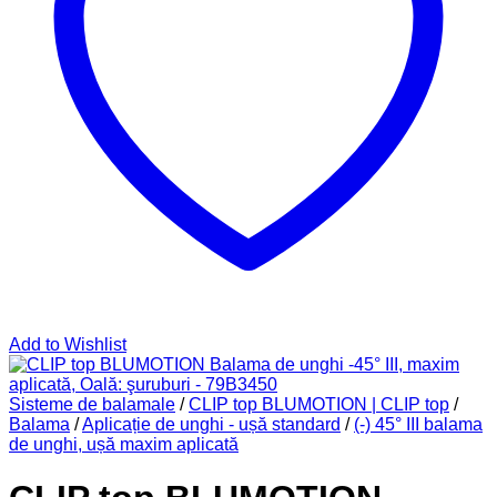
Add to Wishlist
Sisteme de balamale
/
CLIP top BLUMOTION | CLIP top
/
Balama
/
Aplicație de unghi - ușă standard
/
(-) 45° III balama
de unghi, ușă maxim aplicată