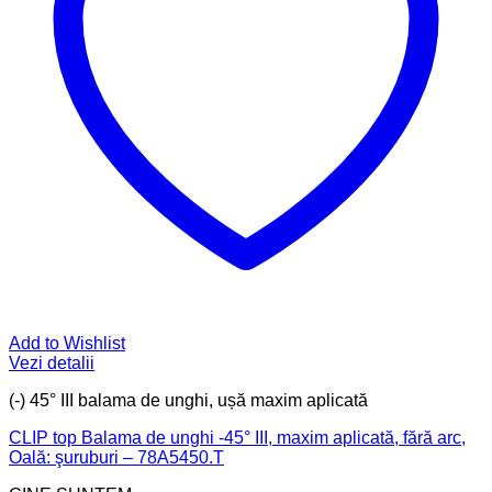
Add to Wishlist
Vezi detalii
(-) 45° III balama de unghi, ușă maxim aplicată
CLIP top Balama de unghi -45° III, maxim aplicată, fără arc,
Oală: şuruburi – 78A5450.T