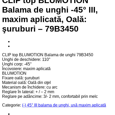
CLIP top BLUMOTION
Balama de unghi -45° III,
maxim aplicată, Oală:
şuruburi – 79B3450
CLIP top BLUMOTION Balama de unghi 79B3450
Unghi de deschidere: 110°
Unghi corp: -45°
Încovoiere: maxim aplicată
BLUMOTION
Fixare oală: şuruburi
Material oală: Oală din oţel
Mecanism de închidere: cu arc
Reglare în lateral: + / – 2 mm
Reglare pe adâncime: 3/- 2 mm, confortabil prin melc
Categorie:
(-) 45° III balama de unghi, ușă maxim aplicată