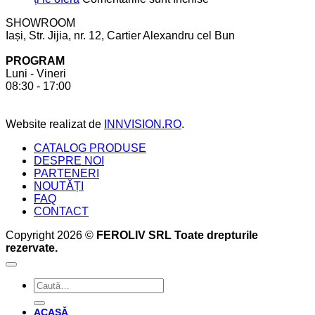
bucătărie
să
Mobilier
SHOWROOM
ții
realizat
Iași, Str. Jijia, nr. 12, Cartier Alexandru cel Bun
cont
la
pentru
comandă.
PROGRAM
a
6
Luni - Vineri
crea
beneficii
08:30 - 17:00
bucătăria
pe
perfectă
care
acesta
Website realizat de
INNVISION.RO
.
ți
le
CATALOG PRODUSE
oferă
DESPRE NOI
PARTENERI
NOUTĂȚI
FAQ
CONTACT
Copyright 2026 ©
FEROLIV SRL Toate drepturile
rezervate.
Caută
după:
ACASĂ