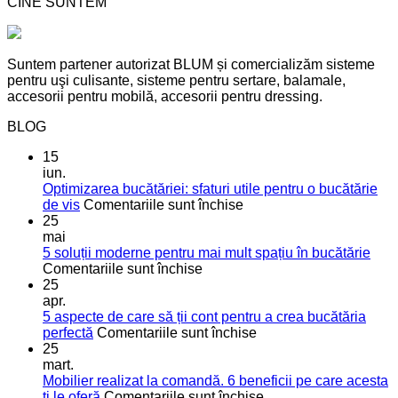
CINE SUNTEM
Suntem partener autorizat BLUM și comercializăm sisteme
pentru uşi culisante, sisteme pentru sertare, balamale,
accesorii pentru mobilă, accesorii pentru dressing.
BLOG
15
iun.
Optimizarea bucătăriei: sfaturi utile pentru o bucătărie
pentru
de vis
Comentariile sunt închise
Optimizarea
25
bucătăriei:
mai
sfaturi
5 soluții moderne pentru mai mult spațiu în bucătărie
pentru
utile
Comentariile sunt închise
5
pentru
25
soluții
o
apr.
moderne
bucătărie
5 aspecte de care să ții cont pentru a crea bucătăria
pentru
de
pentru
perfectă
Comentariile sunt închise
mai
vis
5
25
mult
aspecte
mart.
spațiu
de
Mobilier realizat la comandă. 6 beneficii pe care acesta
în
care
pentru
ți le oferă
Comentariile sunt închise