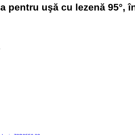
entru uşă cu lezenă 95°, înc
0