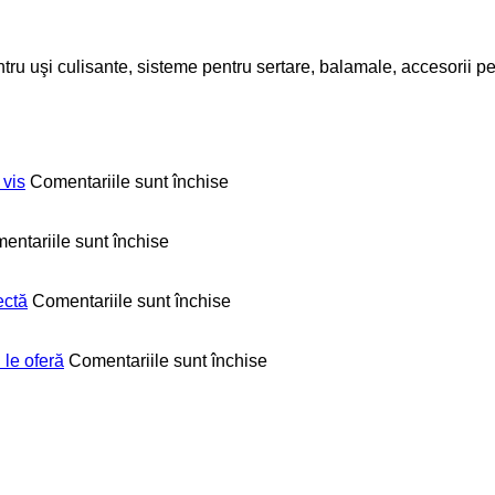
u uşi culisante, sisteme pentru sertare, balamale, accesorii pe
pentru
 vis
Comentariile sunt închise
Optimizarea
bucătăriei:
pentru
sfaturi
entariile sunt închise
5
utile
soluții
pentru
moderne
o
pentru
ectă
Comentariile sunt închise
pentru
bucătărie
5
mai
de
aspecte
mult
vis
de
pentru
 le oferă
Comentariile sunt închise
spațiu
care
Mobilier
în
să
realizat
bucătărie
ții
la
cont
comandă.
pentru
6
a
beneficii