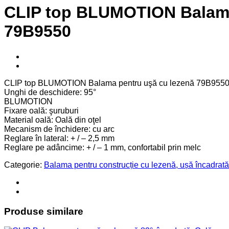
CLIP top BLUMOTION Balama p
79B9550
CLIP top BLUMOTION Balama pentru uşă cu lezenă 79B955
Unghi de deschidere: 95°
BLUMOTION
Fixare oală: şuruburi
Material oală: Oală din oţel
Mecanism de închidere: cu arc
Reglare în lateral: + / – 2,5 mm
Reglare pe adâncime: + / – 1 mm, confortabil prin melc
Categorie:
Balama pentru construcție cu lezenă, ușă încadrată
Produse similare