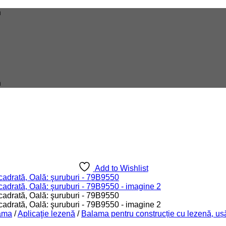
n
n
Add to Wishlist
ama
/
Aplicaţie lezenă
/
Balama pentru construcție cu lezenă, uș