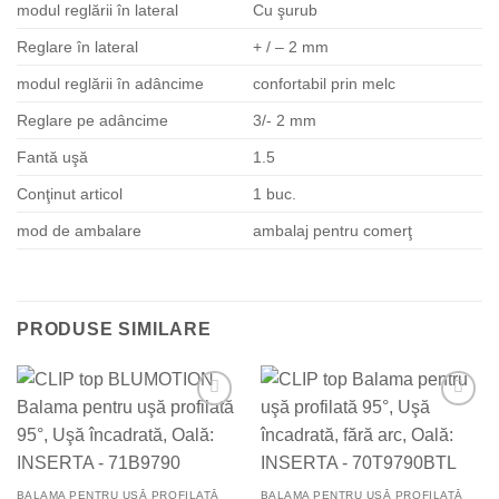
modul reglării în lateral
Cu şurub
Reglare în lateral
+ / – 2 mm
modul reglării în adâncime
confortabil prin melc
Reglare pe adâncime
3/- 2 mm
Fantă uşă
1.5
Conţinut articol
1 buc.
mod de ambalare
ambalaj pentru comerţ
PRODUSE SIMILARE
Add to
Add to
Wishlist
Wishlist
BALAMA PENTRU UȘĂ PROFILATĂ
BALAMA PENTRU UȘĂ PROFILATĂ