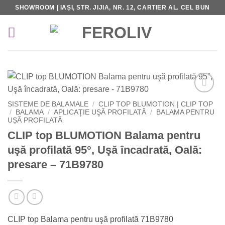
Skip
SHOWROOM | IAȘI, STR. JIJIA, NR. 12, CARTIER AL. CEL BUN
to
content
Add to
SISTEME DE BALAMALE
/
CLIP TOP BLUMOTION | CLIP TOP
Wishlist
/
BALAMA
/
APLICAŢIE UŞĂ PROFILATĂ
/
BALAMA PENTRU
UȘĂ PROFILATĂ
CLIP top BLUMOTION Balama pentru
uşă profilată 95°, Uşă încadrată, Oală:
presare – 71B9780
CLIP top Balama pentru uşă profilată 71B9780