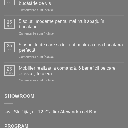
iun.
bucătărie de vis
pentru
Comentariile sunt închise
Optimizarea
bucătăriei:
5 soluții moderne pentru mai mult spațiu în
25
sfaturi
mai
bucătărie
utile
pentru
Comentariile sunt închise
pentru
5
o
soluții
bucătărie
5 aspecte de care să ții cont pentru a crea bucătăria
25
moderne
de
apr.
perfectă
pentru
vis
pentru
Comentariile sunt închise
mai
5
mult
aspecte
spațiu
Mobilier realizat la comandă. 6 beneficii pe care
25
de
în
mart.
acesta ți le oferă
care
bucătărie
pentru
Comentariile sunt închise
să
Mobilier
ții
realizat
cont
la
SHOWROOM
pentru
comandă.
a
6
crea
beneficii
bucătăria
Iași, Str. Jijia, nr. 12, Cartier Alexandru cel Bun
pe
perfectă
care
acesta
PROGRAM