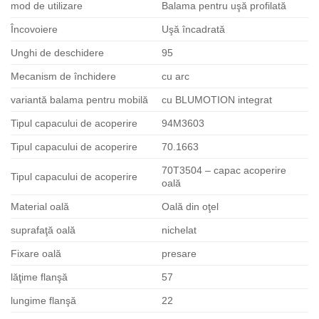
mod de utilizare
Balama pentru uşă profilată
Încovoiere
Uşă încadrată
Unghi de deschidere
95
Mecanism de închidere
cu arc
variantă balama pentru mobilă
cu BLUMOTION integrat
Tipul capacului de acoperire
94M3603
Tipul capacului de acoperire
70.1663
70T3504 – capac acoperire
Tipul capacului de acoperire
oală
Material oală
Oală din oţel
suprafaţă oală
nichelat
Fixare oală
presare
lăţime flanşă
57
lungime flanşă
22