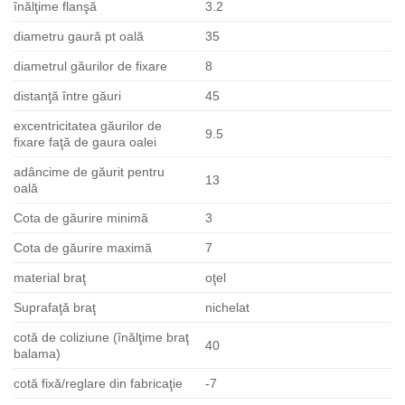
înălţime flanşă
3.2
diametru gaură pt oală
35
diametrul găurilor de fixare
8
distanţă între găuri
45
excentricitatea găurilor de
9.5
fixare faţă de gaura oalei
adâncime de găurit pentru
13
oală
Cota de găurire minimă
3
Cota de găurire maximă
7
material braţ
oţel
Suprafaţă braţ
nichelat
cotă de coliziune (înălţime braţ
40
balama)
cotă fixă/reglare din fabricaţie
-7