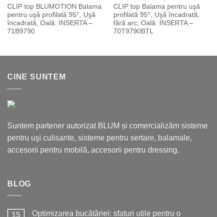
CLIP top BLUMOTION Balama
CLIP top Balama pentru uşă
pentru uşă profilată 95°, Uşă
profilată 95°, Uşă încadrată,
încadrată, Oală: INSERTA –
fără arc, Oală: INSERTA –
71B9790
70T9790BTL
CINE SUNTEM
Suntem partener autorizat BLUM și comercializăm sisteme
pentru uşi culisante, sisteme pentru sertare, balamale,
accesorii pentru mobilă, accesorii pentru dressing.
BLOG
Optimizarea bucătăriei: sfaturi utile pentru o
15