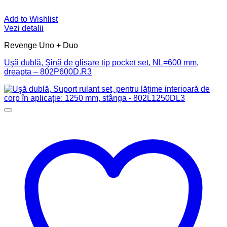
Add to Wishlist
Vezi detalii
Revenge Uno + Duo
Uşă dublă, Şină de glisare tip pocket set, NL=600 mm,
dreapta – 802P600D.R3