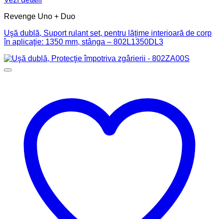
Revenge Uno + Duo
Uşă dublă, Suport rulant set, pentru lăţime interioară de corp
în aplicaţie: 1350 mm, stânga – 802L1350DL3