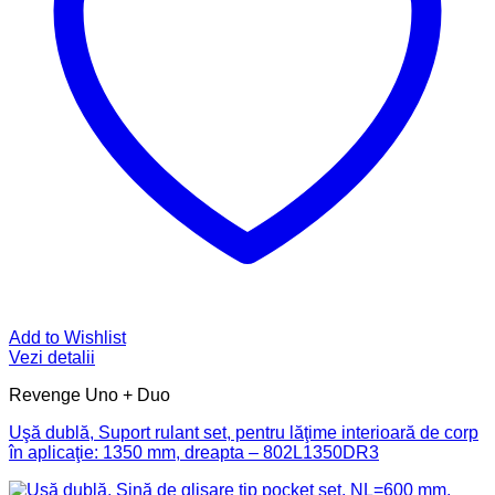
Add to Wishlist
Vezi detalii
Revenge Uno + Duo
Uşă dublă, Suport rulant set, pentru lăţime interioară de corp
în aplicaţie: 1350 mm, dreapta – 802L1350DR3