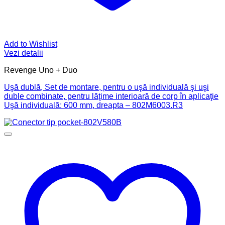
Add to Wishlist
Vezi detalii
Revenge Uno + Duo
Uşă dublă, Set de montare, pentru o uşă individuală şi uşi
duble combinate, pentru lăţime interioară de corp în aplicaţie
Uşă individuală: 600 mm, dreapta – 802M6003.R3