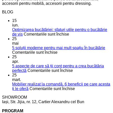
accesorii pentru mobilă, accesorii pentru dressing.
BLOG
15
iun.
Optimizarea bucătăriei: sfaturi utile pentru o bucătărie
pentru
de vis
Comentariile sunt închise
Optimizarea
25
bucătăriei:
mai
sfaturi
5 soluții moderne pentru mai mult spațiu în bucătărie
pentru
utile
Comentariile sunt închise
5
pentru
25
soluții
o
apr.
moderne
bucătărie
5 aspecte de care să ții cont pentru a crea bucătăria
pentru
de
pentru
perfectă
Comentariile sunt închise
mai
vis
5
25
mult
aspecte
mart.
spațiu
de
Mobilier realizat la comandă. 6 beneficii pe care acesta
în
care
pentru
ți le oferă
Comentariile sunt închise
bucătărie
să
Mobilier
SHOWROOM
ții
realizat
Iași, Str. Jijia, nr. 12, Cartier Alexandru cel Bun
cont
la
pentru
comandă.
PROGRAM
a
6