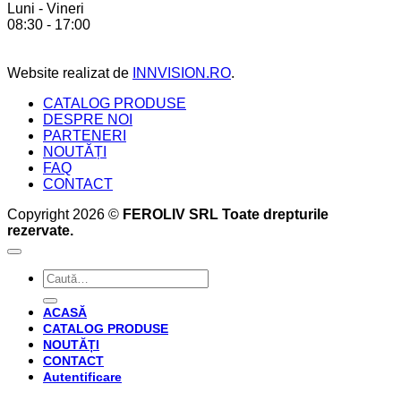
Luni - Vineri
crea
beneficii
08:30 - 17:00
bucătăria
pe
perfectă
care
acesta
Website realizat de
INNVISION.RO
.
ți
le
CATALOG PRODUSE
oferă
DESPRE NOI
PARTENERI
NOUTĂȚI
FAQ
CONTACT
Copyright 2026 ©
FEROLIV SRL Toate drepturile
rezervate.
Caută
după:
ACASĂ
CATALOG PRODUSE
NOUTĂȚI
CONTACT
Autentificare