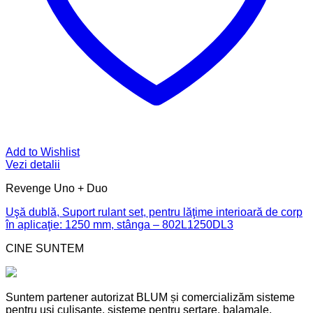
Add to Wishlist
Vezi detalii
Revenge Uno + Duo
Uşă dublă, Suport rulant set, pentru lăţime interioară de corp
în aplicaţie: 1250 mm, stânga – 802L1250DL3
CINE SUNTEM
Suntem partener autorizat BLUM și comercializăm sisteme
pentru uşi culisante, sisteme pentru sertare, balamale,