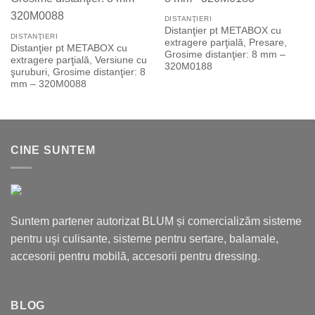
DISTANŢIERI
Distanţier pt METABOX cu
DISTANŢIERI
extragere parţială, Presare,
Distanţier pt METABOX cu
Grosime distanţier: 8 mm –
extragere parţială, Versiune cu
320M0188
şuruburi, Grosime distanţier: 8
mm – 320M0088
CINE SUNTEM
Suntem partener autorizat BLUM și comercializăm sisteme
pentru uşi culisante, sisteme pentru sertare, balamale,
accesorii pentru mobilă, accesorii pentru dressing.
BLOG