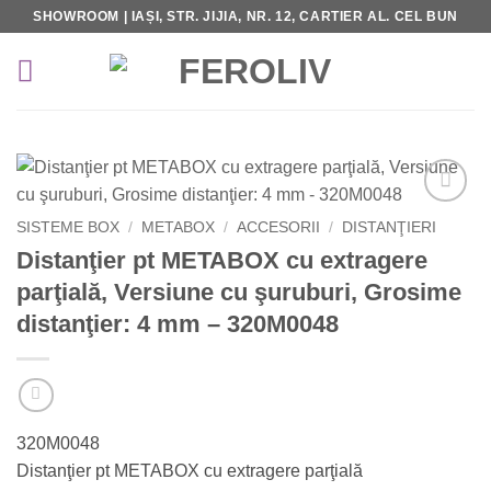
Skip
SHOWROOM | IAȘI, STR. JIJIA, NR. 12, CARTIER AL. CEL BUN
to
content
Add to
SISTEME BOX
/
METABOX
/
ACCESORII
/
DISTANŢIERI
Wishlist
Distanţier pt METABOX cu extragere
parţială, Versiune cu şuruburi, Grosime
distanţier: 4 mm – 320M0048
320M0048
Distanţier pt METABOX cu extragere parţială