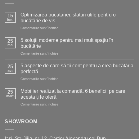
Optimizarea bucătăriei: sfaturi utile pentru o
15
iun.
bucătărie de vis
pentru
Comentariile sunt închise
Optimizarea
bucătăriei:
5 soluții moderne pentru mai mult spațiu în
25
sfaturi
mai
bucătărie
utile
pentru
Comentariile sunt închise
pentru
5
o
soluții
bucătărie
5 aspecte de care să ții cont pentru a crea bucătăria
25
moderne
de
apr.
perfectă
pentru
vis
pentru
Comentariile sunt închise
mai
5
mult
aspecte
spațiu
Mobilier realizat la comandă. 6 beneficii pe care
25
de
în
mart.
acesta ți le oferă
care
bucătărie
pentru
Comentariile sunt închise
să
Mobilier
ții
realizat
cont
la
SHOWROOM
pentru
comandă.
a
6
crea
beneficii
bucătăria
Iași, Str. Jijia, nr. 12, Cartier Alexandru cel Bun