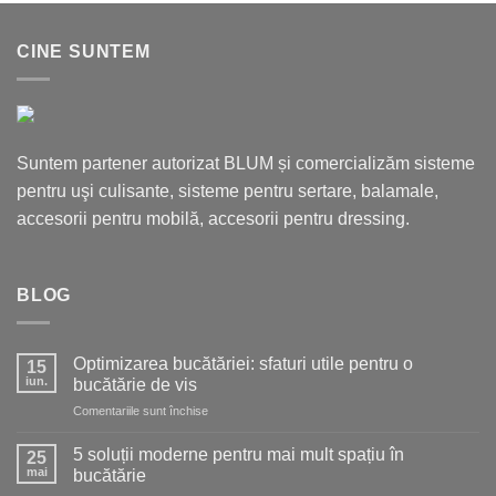
CINE SUNTEM
Suntem partener autorizat BLUM și comercializăm sisteme
pentru uşi culisante, sisteme pentru sertare, balamale,
accesorii pentru mobilă, accesorii pentru dressing.
BLOG
Optimizarea bucătăriei: sfaturi utile pentru o
15
iun.
bucătărie de vis
pentru
Comentariile sunt închise
Optimizarea
bucătăriei:
5 soluții moderne pentru mai mult spațiu în
25
sfaturi
mai
bucătărie
utile