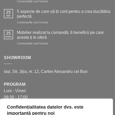
pentru
Comentariile sunt închise
pentru
5
o
soluții
bucătărie
5 aspecte de care să ții cont pentru a crea bucătăria
25
moderne
de
apr.
perfectă
pentru
vis
pentru
Comentariile sunt închise
mai
5
mult
aspecte
spațiu
Mobilier realizat la comandă. 6 beneficii pe care
25
de
în
mart.
acesta ți le oferă
care
bucătărie
pentru
Comentariile sunt închise
să
Mobilier
ții
realizat
cont
la
SHOWROOM
pentru
comandă.
a
6
crea
beneficii
bucătăria
Iași, Str. Jijia, nr. 12, Cartier Alexandru cel Bun
pe
perfectă
care
acesta
PROGRAM
ți
Luni - Vineri
le
oferă
08:30 - 17:00
Confidențialitatea datelor dvs. este
importantă pentru noi