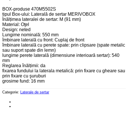
BOX-produse 470M5502S
tipul Box-ului: Laterală de sertar MERIVOBOX
Înălțimea lateralei de sertar: M (91 mm)
Material: Oţel
Design: neted
Lungime nominală: 550 mm
îmbinare laterală cu front: Cuplaj de front
îmbinare laterală cu perete spate: prin clipsare (spate metalic
sau suport spate din lemn)
lungime perete laterală (dimensiune interioară sertar): 540
mm
Reglarea înălțimii: da
fixarea fundului la laterala metalică: prin fixare cu gheare sau
prin fixare cu şuruburi
grosime fund: 16 mm
Categorie:
Laterale de sertar