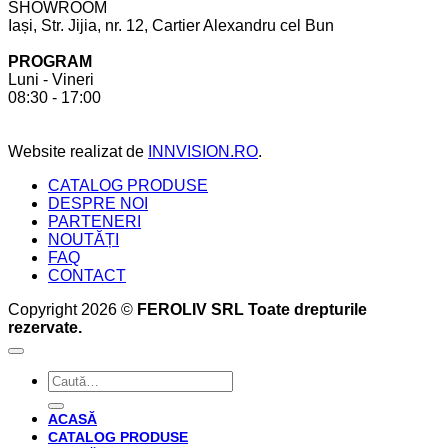
SHOWROOM
ții
realizat
Iași, Str. Jijia, nr. 12, Cartier Alexandru cel Bun
cont
la
pentru
comandă.
PROGRAM
a
6
Luni - Vineri
crea
beneficii
08:30 - 17:00
bucătăria
pe
perfectă
care
acesta
Website realizat de
INNVISION.RO
.
ți
le
CATALOG PRODUSE
oferă
DESPRE NOI
PARTENERI
NOUTĂȚI
FAQ
CONTACT
Copyright 2026 ©
FEROLIV SRL Toate drepturile
rezervate.
Caută
după:
ACASĂ
CATALOG PRODUSE