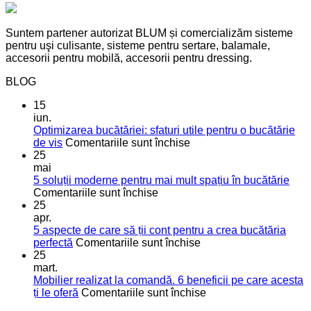
Suntem partener autorizat BLUM și comercializăm sisteme
pentru uşi culisante, sisteme pentru sertare, balamale,
accesorii pentru mobilă, accesorii pentru dressing.
BLOG
15
iun.
Optimizarea bucătăriei: sfaturi utile pentru o bucătărie
pentru
de vis
Comentariile sunt închise
Optimizarea
25
bucătăriei:
mai
sfaturi
5 soluții moderne pentru mai mult spațiu în bucătărie
pentru
utile
Comentariile sunt închise
5
pentru
25
soluții
o
apr.
moderne
bucătărie
5 aspecte de care să ții cont pentru a crea bucătăria
pentru
de
pentru
perfectă
Comentariile sunt închise
mai
vis
5
25
mult
aspecte
mart.
spațiu
de
Mobilier realizat la comandă. 6 beneficii pe care acesta
în
care
pentru
ți le oferă
Comentariile sunt închise
bucătărie
să
Mobilier