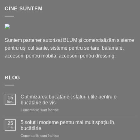
CINE SUNTEM
Suntem partener autorizat BLUM și comercializăm sisteme
pentru uşi culisante, sisteme pentru sertare, balamale,
accesorii pentru mobilă, accesorii pentru dressing.
BLOG
Optimizarea bucătăriei: sfaturi utile pentru o
15
iun.
bucătărie de vis
pentru
Comentariile sunt închise
Optimizarea
bucătăriei:
5 soluții moderne pentru mai mult spațiu în
25
sfaturi
mai
bucătărie
utile
pentru
Comentariile sunt închise
pentru