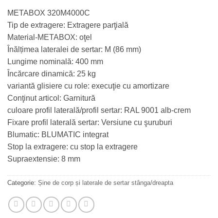
METABOX 320M4000C
Tip de extragere: Extragere parţială
Material-METABOX: oţel
Înălțimea lateralei de sertar: M (86 mm)
Lungime nominală: 400 mm
Încărcare dinamică: 25 kg
variantă glisiere cu role: execuţie cu amortizare
Conţinut articol: Garnitură
culoare profil laterală/profil sertar: RAL 9001 alb-crem
Fixare profil laterală sertar: Versiune cu şuruburi
Blumatic: BLUMATIC integrat
Stop la extragere: cu stop la extragere
Supraextensie: 8 mm
Categorie:
Șine de corp și laterale de sertar stânga/dreapta