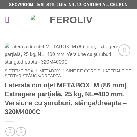
Skip
SHOWROOM | IAȘI, STR. JIJIA, NR. 12, CARTIER AL. CEL BUN
to
content
Add to
Wishlist
SISTEME BOX
/
METABOX
/
ȘINE DE CORP ȘI LATERALE DE
SERTAR STÂNGA/DREAPTA
Laterală din oţel METABOX, M (86 mm),
Extragere parţială, 25 kg, NL=400 mm,
Versiune cu şuruburi, stânga/dreapta –
320M4000C