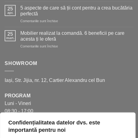
5
o
soluții
bucătărie
5 aspecte de care să ții cont pentru a crea bucătăria
25
moderne
de
apr.
perfectă
pentru
vis
pentru
Comentariile sunt închise
mai
5
mult
aspecte
spațiu
Mobilier realizat la comandă. 6 beneficii pe care
25
de
în
mart.
acesta ți le oferă
care
bucătărie
pentru
Comentariile sunt închise
să
Mobilier
ții
realizat
cont
la
SHOWROOM
pentru
comandă.
a
6
crea
beneficii
bucătăria
Iași, Str. Jijia, nr. 12, Cartier Alexandru cel Bun
pe
perfectă
care
acesta
PROGRAM
ți
Luni - Vineri
le
oferă
08:30 - 17:00
Confidențialitatea datelor dvs. este
importantă pentru noi