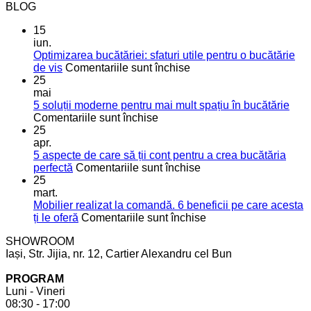
BLOG
15
iun.
Optimizarea bucătăriei: sfaturi utile pentru o bucătărie
pentru
de vis
Comentariile sunt închise
Optimizarea
25
bucătăriei:
mai
sfaturi
5 soluții moderne pentru mai mult spațiu în bucătărie
pentru
utile
Comentariile sunt închise
5
pentru
25
soluții
o
apr.
moderne
bucătărie
5 aspecte de care să ții cont pentru a crea bucătăria
pentru
de
pentru
perfectă
Comentariile sunt închise
mai
vis
5
25
mult
aspecte
mart.
spațiu
de
Mobilier realizat la comandă. 6 beneficii pe care acesta
în
care
pentru
ți le oferă
Comentariile sunt închise
bucătărie
să
Mobilier
SHOWROOM
ții
realizat
Iași, Str. Jijia, nr. 12, Cartier Alexandru cel Bun
cont
la
pentru
comandă.
PROGRAM
a
6
Luni - Vineri
crea
beneficii
08:30 - 17:00
bucătăria
pe