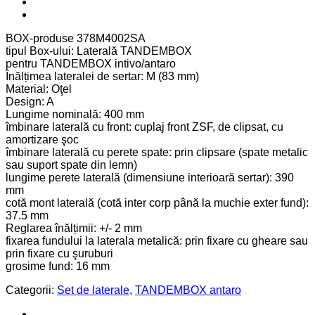
BOX-produse 378M4002SA
tipul Box-ului: Laterală TANDEMBOX
pentru TANDEMBOX intivo/antaro
Înălțimea lateralei de sertar: M (83 mm)
Material: Oţel
Design: A
Lungime nominală: 400 mm
îmbinare laterală cu front: cuplaj front ZSF, de clipsat, cu
amortizare şoc
îmbinare laterală cu perete spate: prin clipsare (spate metalic
sau suport spate din lemn)
lungime perete laterală (dimensiune interioară sertar): 390
mm
cotă mont laterală (cotă inter corp până la muchie exter fund):
37.5 mm
Reglarea înălțimii: +/- 2 mm
fixarea fundului la laterala metalică: prin fixare cu gheare sau
prin fixare cu şuruburi
grosime fund: 16 mm
Categorii:
Set de laterale
,
TANDEMBOX antaro