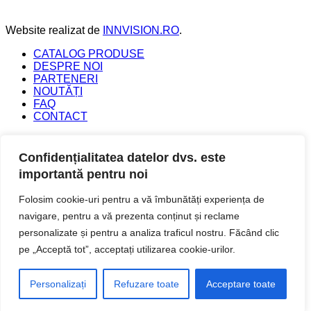
perfectă
care
acesta
Website realizat de
INNVISION.RO
.
ți
le
CATALOG PRODUSE
oferă
DESPRE NOI
PARTENERI
NOUTĂȚI
FAQ
CONTACT
Copyright 2026 ©
FEROLIV SRL Toate drepturile
rezervate.
Confidențialitatea datelor dvs. este
importantă pentru noi
Caută
Folosim cookie-uri pentru a vă îmbunătăți experiența de
după:
navigare, pentru a vă prezenta conținut și reclame
ACASĂ
CATALOG PRODUSE
personalizate și pentru a analiza traficul nostru. Făcând clic
NOUTĂȚI
pe „Acceptă tot”, acceptați utilizarea cookie-urilor.
CONTACT
Autentificare
Personalizați
Refuzare toate
Acceptare toate