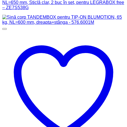
NL=650 mm, Sticlă clar, 2 buc în set, pentru LEGRABOX free
– ZE7S538G