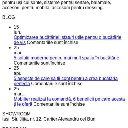
pentru uşi culisante, sisteme pentru sertare, balamale,
accesorii pentru mobilă, accesorii pentru dressing.
BLOG
15
iun.
Optimizarea bucătăriei: sfaturi utile pentru o bucătărie
pentru
de vis
Comentariile sunt închise
Optimizarea
25
bucătăriei:
mai
sfaturi
5 soluții moderne pentru mai mult spațiu în bucătărie
pentru
utile
Comentariile sunt închise
5
pentru
25
soluții
o
apr.
moderne
bucătărie
5 aspecte de care să ții cont pentru a crea bucătăria
pentru
de
pentru
perfectă
Comentariile sunt închise
mai
vis
5
25
mult
aspecte
mart.
spațiu
de
Mobilier realizat la comandă. 6 beneficii pe care acesta
în
care
pentru
ți le oferă
Comentariile sunt închise
bucătărie
să
Mobilier
SHOWROOM
ții
realizat
Iași, Str. Jijia, nr. 12, Cartier Alexandru cel Bun
cont
la
pentru
comandă.