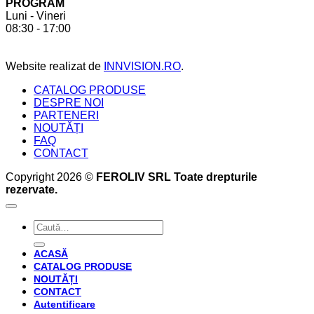
PROGRAM
a
6
Luni - Vineri
crea
beneficii
08:30 - 17:00
bucătăria
pe
perfectă
care
acesta
Website realizat de
INNVISION.RO
.
ți
le
CATALOG PRODUSE
oferă
DESPRE NOI
PARTENERI
NOUTĂȚI
FAQ
CONTACT
Copyright 2026 ©
FEROLIV SRL Toate drepturile
rezervate.
Caută
după:
ACASĂ
CATALOG PRODUSE
NOUTĂȚI
CONTACT
Autentificare