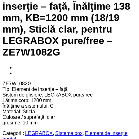
inserţie – faţă, Înălţime 138
mm, KB=1200 mm (18/19
mm), Sticlă clar, pentru
LEGRABOX pure/free –
ZE7W1082G
ZE7W1082G
Tip: Element de inserţie – faţă
Sistem de glisiere: LEGRABOX pure/free
Lăţime corp: 1200 mm
Înălţime a sistemului: C
Material: Sticlă
Culoare / suprafaţă: clar
grosime: 10 mm
Categorii:
LEGRABOX
,
Sisteme box
,
Element de inserţie
frontal