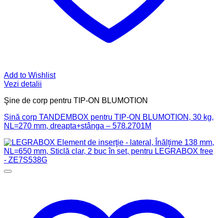
Add to Wishlist
Vezi detalii
Şine de corp pentru TIP-ON BLUMOTION
Șină corp TANDEMBOX pentru TIP-ON BLUMOTION, 30 kg,
NL=270 mm, dreapta+stânga – 578.2701M