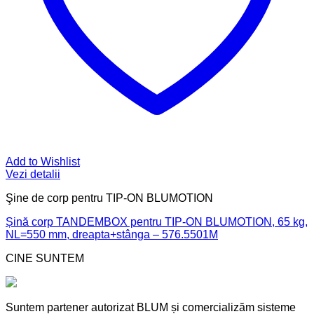
Add to Wishlist
Vezi detalii
Şine de corp pentru TIP-ON BLUMOTION
Șină corp TANDEMBOX pentru TIP-ON BLUMOTION, 65 kg,
NL=550 mm, dreapta+stânga – 576.5501M
CINE SUNTEM
Suntem partener autorizat BLUM și comercializăm sisteme