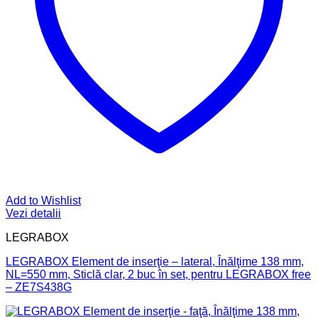
Add to Wishlist
Vezi detalii
LEGRABOX
LEGRABOX Element de inserţie – lateral, Înălţime 138 mm,
NL=550 mm, Sticlă clar, 2 buc în set, pentru LEGRABOX free
– ZE7S438G