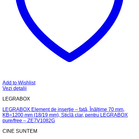
Add to Wishlist
Vezi detalii
LEGRABOX
LEGRABOX Element de inserţie – faţă, Înălţime 70 mm,
KB=1200 mm (18/19 mm), Sticlă clar, pentru LEGRABOX
pure/free – ZE7V1082G
CINE SUNTEM