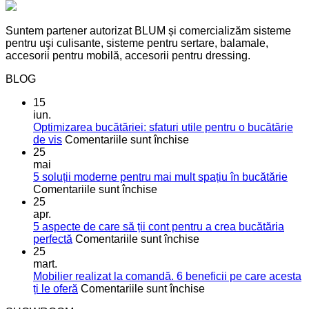
Suntem partener autorizat BLUM și comercializăm sisteme
pentru uşi culisante, sisteme pentru sertare, balamale,
accesorii pentru mobilă, accesorii pentru dressing.
BLOG
15
iun.
Optimizarea bucătăriei: sfaturi utile pentru o bucătărie
pentru
de vis
Comentariile sunt închise
Optimizarea
25
bucătăriei:
mai
sfaturi
5 soluții moderne pentru mai mult spațiu în bucătărie
pentru
utile
Comentariile sunt închise
5
pentru
25
soluții
o
apr.
moderne
bucătărie
5 aspecte de care să ții cont pentru a crea bucătăria
pentru
de
pentru
perfectă
Comentariile sunt închise
mai
vis
5
25
mult
aspecte
mart.
spațiu
de
Mobilier realizat la comandă. 6 beneficii pe care acesta
în
care
pentru
ți le oferă
Comentariile sunt închise
bucătărie
să
Mobilier