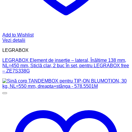
Add to Wishlist
Vezi detalii
LEGRABOX
LEGRABOX Element de inserţie – lateral, Înălţime 138 mm,
NL=450 mm, Sticlă clar, 2 buc în set, pentru LEGRABOX free
– ZE7S338G