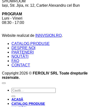
SHOWROOM
ții
realizat
Iași, Str. Jijia, nr. 12, Cartier Alexandru cel Bun
cont
la
pentru
comandă.
PROGRAM
a
6
Luni - Vineri
crea
beneficii
08:30 - 17:00
bucătăria
pe
perfectă
care
acesta
Website realizat de
INNVISION.RO
.
ți
le
CATALOG PRODUSE
oferă
DESPRE NOI
PARTENERI
NOUTĂȚI
FAQ
CONTACT
Copyright 2026 ©
FEROLIV SRL Toate drepturile
rezervate.
Caută
după:
ACASĂ
CATALOG PRODUSE