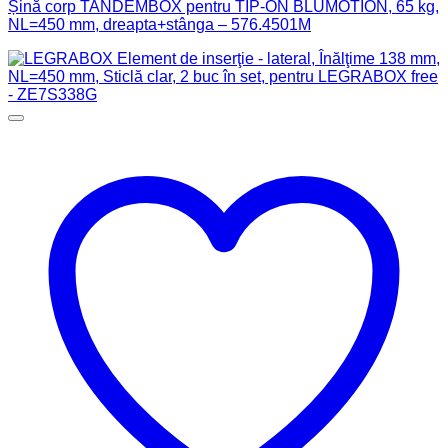
Șină corp TANDEMBOX pentru TIP-ON BLUMOTION, 65 kg,
NL=450 mm, dreapta+stânga – 576.4501M