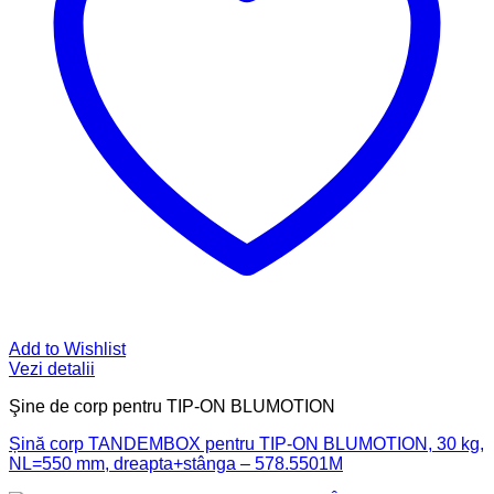
Add to Wishlist
Vezi detalii
Şine de corp pentru TIP-ON BLUMOTION
Șină corp TANDEMBOX pentru TIP-ON BLUMOTION, 30 kg,
NL=550 mm, dreapta+stânga – 578.5501M