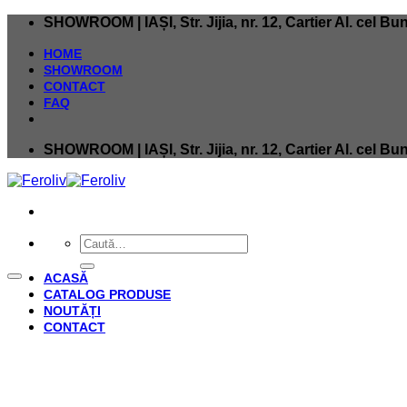
Skip
SHOWROOM | IAȘI, Str. Jijia, nr. 12, Cartier Al. cel Bu
to
content
HOME
SHOWROOM
CONTACT
FAQ
SHOWROOM | IAȘI, Str. Jijia, nr. 12, Cartier Al. cel Bu
Caută
după:
ACASĂ
CATALOG PRODUSE
NOUTĂȚI
CONTACT