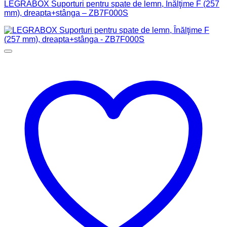
LEGRABOX Suporturi pentru spate de lemn, Înălţime F (257
mm), dreapta+stânga – ZB7F000S