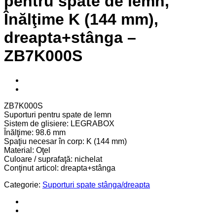
pentru spate de lemn,
Înălţime K (144 mm),
dreapta+stânga –
ZB7K000S
ZB7K000S
Suporturi pentru spate de lemn
Sistem de glisiere: LEGRABOX
Înălţime: 98.6 mm
Spaţiu necesar în corp: K (144 mm)
Material: Oţel
Culoare / suprafaţă: nichelat
Conţinut articol: dreapta+stânga
Categorie:
Suporturi spate stânga/dreapta