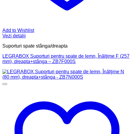
Add to Wishlist
Vezi detalii
Suporturi spate stânga/dreapta
LEGRABOX Suporturi pentru spate de lemn, Înălţime F (257
mm), dreapta+stânga – ZB7F000S