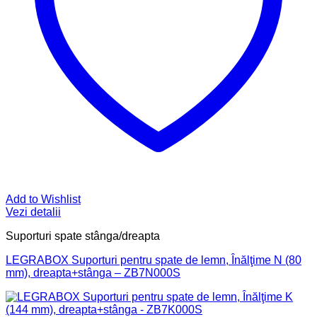
Add to Wishlist
Vezi detalii
Suporturi spate stânga/dreapta
LEGRABOX Suporturi pentru spate de lemn, Înălţime N (80
mm), dreapta+stânga – ZB7N000S