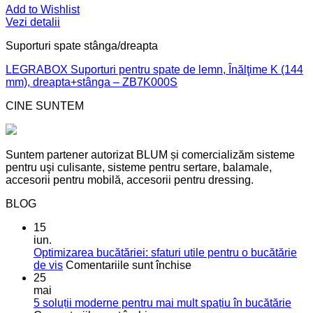
Add to Wishlist
Vezi detalii
Suporturi spate stânga/dreapta
LEGRABOX Suporturi pentru spate de lemn, Înălţime K (144
mm), dreapta+stânga – ZB7K000S
CINE SUNTEM
Suntem partener autorizat BLUM și comercializăm sisteme
pentru uşi culisante, sisteme pentru sertare, balamale,
accesorii pentru mobilă, accesorii pentru dressing.
BLOG
15
iun.
Optimizarea bucătăriei: sfaturi utile pentru o bucătărie
pentru
de vis
Comentariile sunt închise
Optimizarea
25
bucătăriei:
mai
sfaturi
5 soluții moderne pentru mai mult spațiu în bucătărie