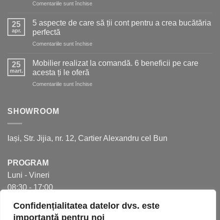
pentru
Comentariile sunt închise
pentru
5
o
soluții
bucătărie
5 aspecte de care să ții cont pentru a crea bucătăria
25
moderne
de
apr.
perfectă
pentru
vis
pentru
Comentariile sunt închise
mai
5
mult
aspecte
spațiu
Mobilier realizat la comandă. 6 beneficii pe care
25
de
în
mart.
acesta ți le oferă
care
bucătărie
pentru
Comentariile sunt închise
să
Mobilier
ții
realizat
cont
la
SHOWROOM
pentru
comandă.
a
6
crea
beneficii
bucătăria
Iași, Str. Jijia, nr. 12, Cartier Alexandru cel Bun
pe
perfectă
care
acesta
PROGRAM
ți
Luni - Vineri
le
oferă
08:30 - 17:00
Confidențialitatea datelor dvs. este
importantă pentru noi