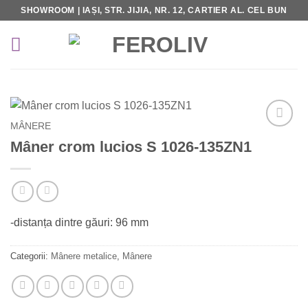
Skip
SHOWROOM | IAȘI, STR. JIJIA, NR. 12, CARTIER AL. CEL BUN
to
content
MÂNERE
Add to
Mâner crom lucios S 1026-135ZN1
Wishlist
-distanța dintre găuri: 96 mm
Categorii:
Mânere metalice
,
Mânere