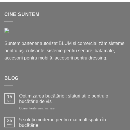
CINE SUNTEM
Suntem partener autorizat BLUM și comercializăm sisteme
pentru uşi culisante, sisteme pentru sertare, balamale,
accesorii pentru mobilă, accesorii pentru dressing.
BLOG
Optimizarea bucătăriei: sfaturi utile pentru o
15
iun.
bucătărie de vis
pentru
Comentariile sunt închise
Optimizarea
bucătăriei:
5 soluții moderne pentru mai mult spațiu în
25
sfaturi
mai
bucătărie
utile