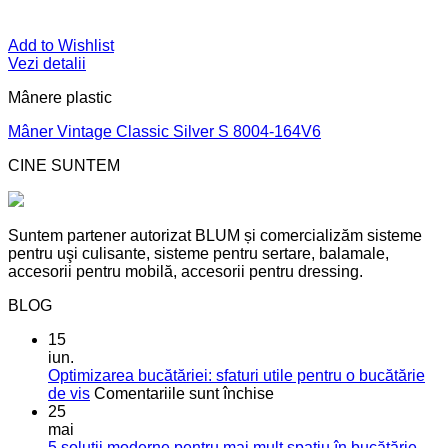
Add to Wishlist
Vezi detalii
Mânere plastic
Mâner Vintage Classic Silver S 8004-164V6
CINE SUNTEM
Suntem partener autorizat BLUM și comercializăm sisteme
pentru uşi culisante, sisteme pentru sertare, balamale,
accesorii pentru mobilă, accesorii pentru dressing.
BLOG
15
iun.
Optimizarea bucătăriei: sfaturi utile pentru o bucătărie
pentru
de vis
Comentariile sunt închise
Optimizarea
25
bucătăriei:
mai
sfaturi
5 soluții moderne pentru mai mult spațiu în bucătărie