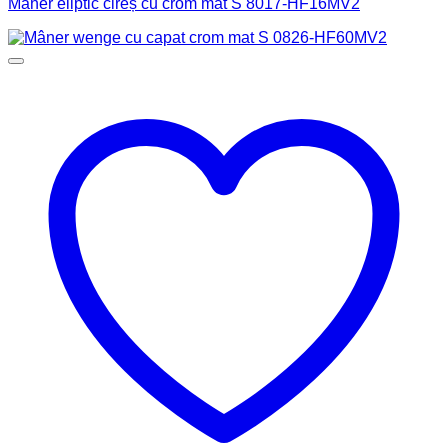
Mâner eliptic cireș cu crom mat S 8017-HF16MV2