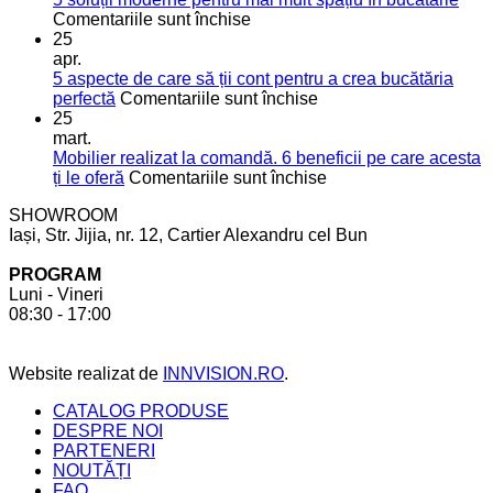
pentru
utile
Comentariile sunt închise
5
pentru
25
soluții
o
apr.
moderne
bucătărie
5 aspecte de care să ții cont pentru a crea bucătăria
pentru
de
pentru
perfectă
Comentariile sunt închise
mai
vis
5
25
mult
aspecte
mart.
spațiu
de
Mobilier realizat la comandă. 6 beneficii pe care acesta
în
care
pentru
ți le oferă
Comentariile sunt închise
bucătărie
să
Mobilier
SHOWROOM
ții
realizat
Iași, Str. Jijia, nr. 12, Cartier Alexandru cel Bun
cont
la
pentru
comandă.
PROGRAM
a
6
Luni - Vineri
crea
beneficii
08:30 - 17:00
bucătăria
pe
perfectă
care
acesta
Website realizat de
INNVISION.RO
.
ți
le
CATALOG PRODUSE
oferă
DESPRE NOI
PARTENERI
NOUTĂȚI
FAQ