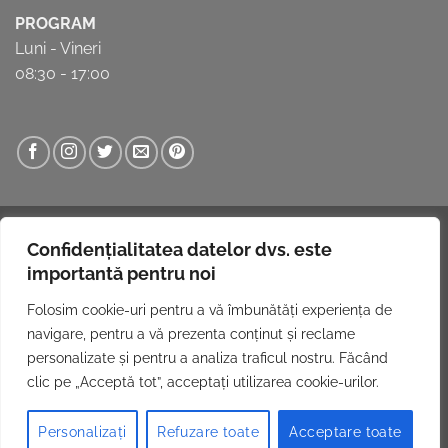
acesta
PROGRAM
ți
Luni - Vineri
le
oferă
08:30 - 17:00
Website realizat de
INNVISION.RO
.
Confidențialitatea datelor dvs. este
CATALOG PRODUSE
DESPRE NOI
PARTENERI
NOUTĂȚI
FAQ
importantă pentru noi
CONTACT
Copyright 2026 ©
FEROLIV SRL Toate drepturile rezervate.
Folosim cookie-uri pentru a vă îmbunătăți experiența de
navigare, pentru a vă prezenta conținut și reclame
personalizate și pentru a analiza traficul nostru. Făcând
clic pe „Acceptă tot”, acceptați utilizarea cookie-urilor.
Personalizați
Refuzare toate
Acceptare toate