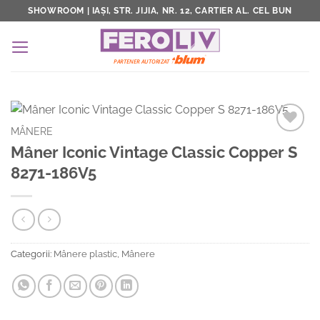
Skip
SHOWROOM | IAȘI, STR. JIJIA, NR. 12, CARTIER AL. CEL BUN
to
content
MÂNERE
Add to
Mâner Iconic Vintage Classic Copper S
Wishlist
8271-186V5
Categorii:
Mânere plastic
,
Mânere