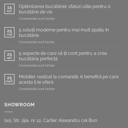
Optimizarea bucătăriei: sfaturi utile pentru o
15
iun.
bucătărie de vis
pentru
Comentariile sunt închise
Optimizarea
bucătăriei:
5 soluții moderne pentru mai mult spațiu în
25
sfaturi
mai
bucătărie
utile
pentru
Comentariile sunt închise
pentru
5
o
soluții
bucătărie
5 aspecte de care să ții cont pentru a crea
25
moderne
de
apr.
bucătăria perfectă
pentru
vis
pentru
Comentariile sunt închise
mai
5
mult
aspecte
spațiu
Mobilier realizat la comandă. 6 beneficii pe care
25
de
în
mart.
acesta ți le oferă
care
bucătărie
pentru
Comentariile sunt închise
să
Mobilier
ții
realizat
cont
la
SHOWROOM
pentru
comandă.
a
6
crea
beneficii
bucătăria
Iași, Str. Jijia, nr. 12, Cartier Alexandru cel Bun
pe
perfectă
care