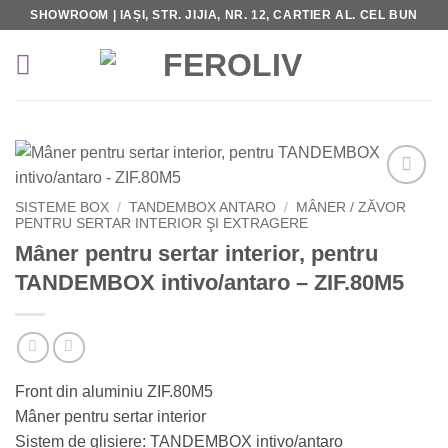
Skip
SHOWROOM | IAȘI, STR. JIJIA, NR. 12, CARTIER AL. CEL BUN
to
content
Add to
SISTEME BOX
/
TANDEMBOX ANTARO
/
MÂNER / ZĂVOR
Wishlist
PENTRU SERTAR INTERIOR ŞI EXTRAGERE
Mâner pentru sertar interior, pentru
TANDEMBOX intivo/antaro – ZIF.80M5
Front din aluminiu ZIF.80M5
Mâner pentru sertar interior
Sistem de glisiere: TANDEMBOX intivo/antaro