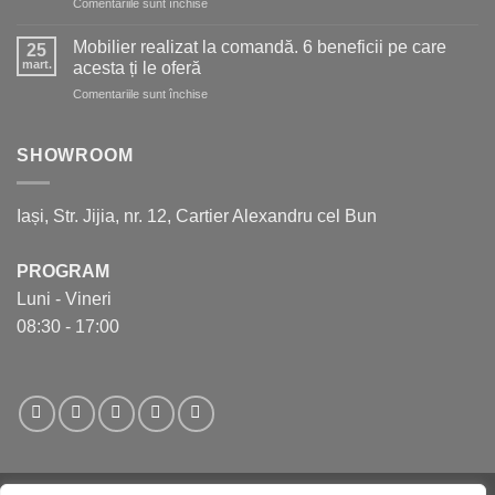
pentru
Comentariile sunt închise
mai
5
mult
aspecte
spațiu
Mobilier realizat la comandă. 6 beneficii pe care
25
de
în
mart.
acesta ți le oferă
care
bucătărie
pentru
Comentariile sunt închise
să
Mobilier
ții
realizat
cont
la
SHOWROOM
pentru
comandă.
a
6
crea
beneficii
bucătăria
Iași, Str. Jijia, nr. 12, Cartier Alexandru cel Bun
pe
perfectă
care
acesta
PROGRAM
ți
Luni - Vineri
le
oferă
08:30 - 17:00