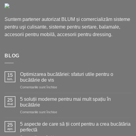
Suntem partener autorizat BLUM și comercializăm sisteme
pentru uşi culisante, sisteme pentru sertare, balamale,
accesorii pentru mobilă, accesorii pentru dressing.
BLOG
Optimizarea bucătăriei: sfaturi utile pentru o
15
iun.
bucătărie de vis
pentru
Comentariile sunt închise
Optimizarea
bucătăriei:
5 soluții moderne pentru mai mult spațiu în
25
sfaturi
mai
bucătărie
utile
pentru
Comentariile sunt închise
pentru
5
o
soluții
bucătărie
5 aspecte de care să ții cont pentru a crea bucătăria
25
moderne
de
apr.
perfectă
pentru
vis