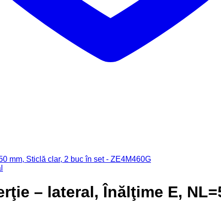
l
e – lateral, Înălţime E, NL=5