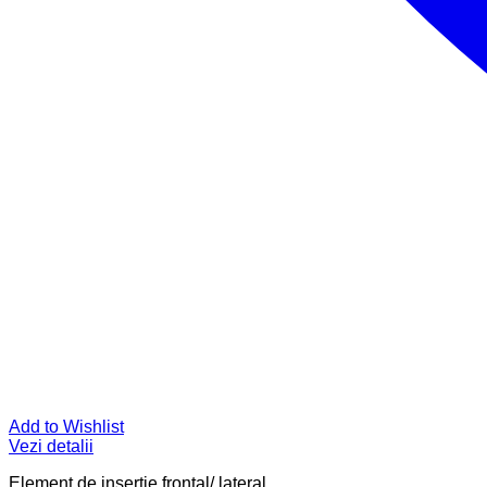
Add to Wishlist
Vezi detalii
Element de inserţie frontal/ lateral