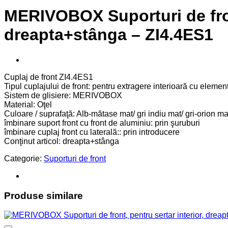
MERIVOBOX Suporturi de front
dreapta+stânga – ZI4.4ES1
Cuplaj de front ZI4.4ES1
Tipul cuplajului de front: pentru extragere interioară cu element
Sistem de glisiere: MERIVOBOX
Material: Oţel
Culoare / suprafaţă: Alb-mătase mat/ gri indiu mat/ gri-orion ma
îmbinare suport front cu front de aluminiu: prin şuruburi
îmbinare cuplaj front cu laterală:: prin introducere
Conţinut articol: dreapta+stânga
Categorie:
Suporturi de front
Produse similare