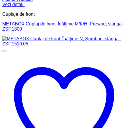
Vezi detalii
Cuplaje de front
METABOX Cuplaj de front, Înălţime M/K/H, Presare, stânga –
ZSF.1800