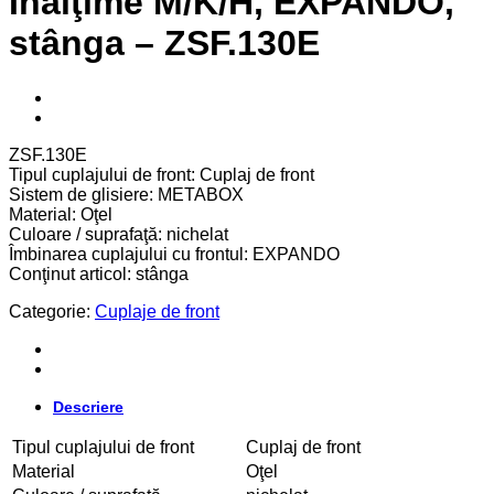
Înălţime M/K/H, EXPANDO,
stânga – ZSF.130E
ZSF.130E
Tipul cuplajului de front: Cuplaj de front
Sistem de glisiere: METABOX
Material: Oţel
Culoare / suprafaţă: nichelat
Îmbinarea cuplajului cu frontul: EXPANDO
Conţinut articol: stânga
Categorie:
Cuplaje de front
Descriere
Tipul cuplajului de front
Cuplaj de front
Material
Oţel