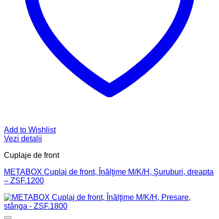
Add to Wishlist
Vezi detalii
Cuplaje de front
METABOX Cuplaj de front, Înălţime M/K/H, Şuruburi, dreapta
– ZSF.1200