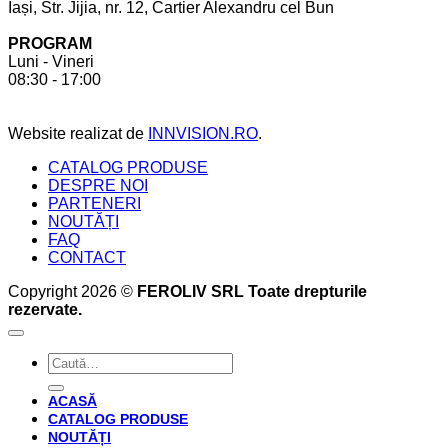
Iași, Str. Jijia, nr. 12, Cartier Alexandru cel Bun
cont
la
pentru
comandă.
PROGRAM
a
6
Luni - Vineri
crea
beneficii
08:30 - 17:00
bucătăria
pe
perfectă
care
acesta
Website realizat de
INNVISION.RO
.
ți
le
CATALOG PRODUSE
oferă
DESPRE NOI
PARTENERI
NOUTĂȚI
FAQ
CONTACT
Copyright 2026 ©
FEROLIV SRL Toate drepturile
rezervate.
Caută
după:
ACASĂ
CATALOG PRODUSE
NOUTĂȚI