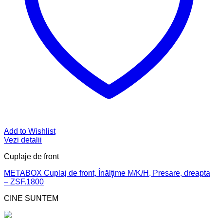
Add to Wishlist
Vezi detalii
Cuplaje de front
METABOX Cuplaj de front, Înălţime M/K/H, Presare, dreapta
– ZSF.1800
CINE SUNTEM