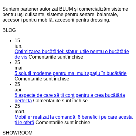
Suntem partener autorizat BLUM și comercializăm sisteme
pentru uşi culisante, sisteme pentru sertare, balamale,
accesorii pentru mobilă, accesorii pentru dressing.
BLOG
15
iun.
Optimizarea bucătăriei: sfaturi utile pentru o bucătărie
pentru
de vis
Comentariile sunt închise
Optimizarea
25
bucătăriei:
mai
sfaturi
5 soluții moderne pentru mai mult spațiu în bucătărie
pentru
utile
Comentariile sunt închise
5
pentru
25
soluții
o
apr.
moderne
bucătărie
5 aspecte de care să ții cont pentru a crea bucătăria
pentru
de
pentru
perfectă
Comentariile sunt închise
mai
vis
5
25
mult
aspecte
mart.
spațiu
de
Mobilier realizat la comandă. 6 beneficii pe care acesta
în
care
pentru
ți le oferă
Comentariile sunt închise
bucătărie
să
Mobilier
SHOWROOM
ții
realizat