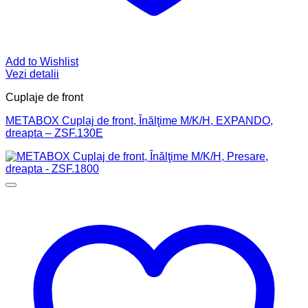
Add to Wishlist
Vezi detalii
Cuplaje de front
METABOX Cuplaj de front, Înălţime M/K/H, EXPANDO,
dreapta – ZSF.130E