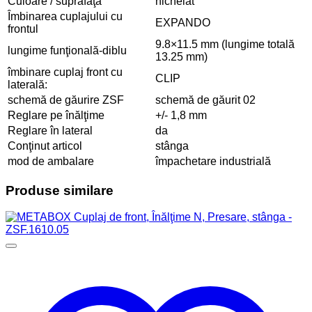
Culoare / suprafaţă
nichelat
Îmbinarea cuplajului cu
EXPANDO
frontul
9.8×11.5 mm (lungime totală
lungime funţională-diblu
13.25 mm)
îmbinare cuplaj front cu
CLIP
laterală:
schemă de găurire ZSF
schemă de găurit 02
Reglare pe înălţime
+/- 1,8 mm
Reglare în lateral
da
Conţinut articol
stânga
mod de ambalare
împachetare industrială
Produse similare