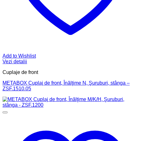
Add to Wishlist
Vezi detalii
Cuplaje de front
METABOX Cuplaj de front, Înălţime N, Şuruburi, stânga –
ZSF.1510.05