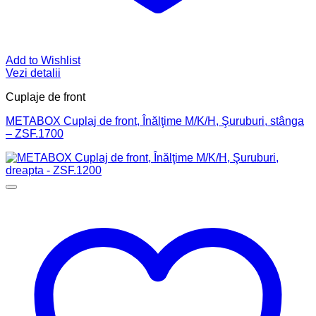
Add to Wishlist
Vezi detalii
Cuplaje de front
METABOX Cuplaj de front, Înălţime M/K/H, Şuruburi, stânga
– ZSF.1700