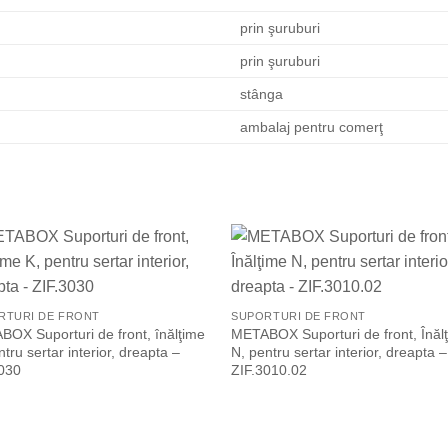
prin şuruburi
prin şuruburi
stânga
ambalaj pentru comerţ
Add to Wishlist
Add to Wish
RTURI DE FRONT
SUPORTURI DE FRONT
OX Suporturi de front, înălţime
METABOX Suporturi de front, Înăl
ntru sertar interior, dreapta –
N, pentru sertar interior, dreapta –
3030
ZIF.3010.02