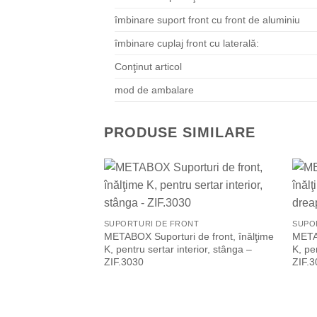
îmbinare suport front cu front de aluminiu
îmbinare cuplaj front cu laterală:
Conţinut articol
mod de ambalare
PRODUSE SIMILARE
Add to Wishlist
SUPORTURI DE FRONT
SUPO
METABOX Suporturi de front, înălţime
METAB
K, pentru sertar interior, stânga –
K, pe
ZIF.3030
ZIF.