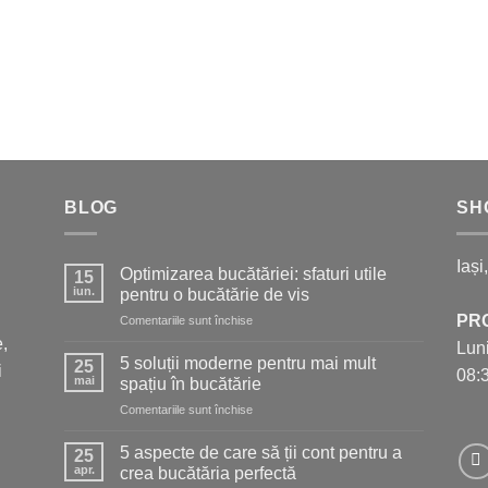
BLOG
SH
Iași
Optimizarea bucătăriei: sfaturi utile
15
iun.
pentru o bucătărie de vis
PR
pentru
Comentariile sunt închise
Optimizarea
,
Luni
bucătăriei:
5 soluții moderne pentru mai mult
25
i
08:3
sfaturi
mai
spațiu în bucătărie
utile
pentru
Comentariile sunt închise
pentru
5
o
soluții
bucătărie
5 aspecte de care să ții cont pentru a
25
moderne
de
apr.
crea bucătăria perfectă
pentru
vis