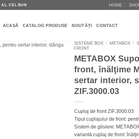
HOME
SHO
R AL. CEL BUN
ACASĂ
CATALOG PRODUSE
NOUTĂȚI
CONTACT
SISTEME BOX
/
METABOX
/
FRONT
METABOX Supor
front, înălţime 
Add to Wishlist
sertar interior, 
ZIF.3000.03
Cuplaj de front ZIF.3000.03
Tipul cuplajului de front: pentr
Sistem de glisiere: METABO
variantă cuplaj de front: înălţ