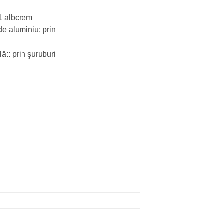
1 albcrem
de aluminiu: prin
lă:: prin şuruburi