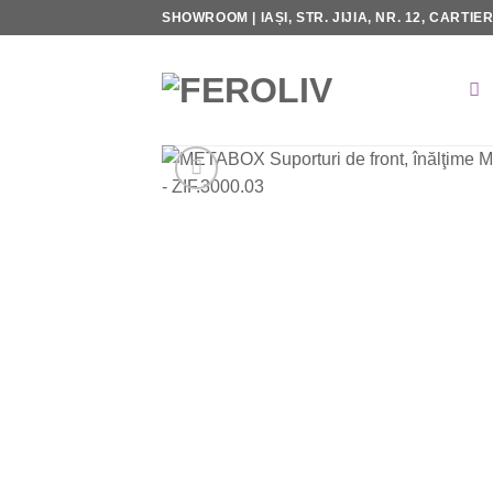
Skip
SHOWROOM | IAȘI, STR. JIJIA, NR. 12, CARTIE
to
content