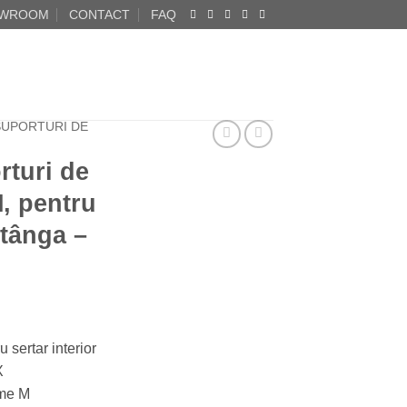
WROOM
CONTACT
FAQ
SUPORTURI DE
turi de
M, pentru
stânga –
u sertar interior
X
ime M