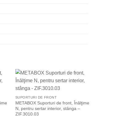
list
Add to Wishlist
SUPORTURI DE FRONT
SUPORTURI DE FRON
ţime
METABOX Suporturi de front, Înălţime
METABOX Suporturi d
N, pentru sertar interior, stânga –
M, pentru sertar inte
ZIF.3010.03
ZIF.3000.02