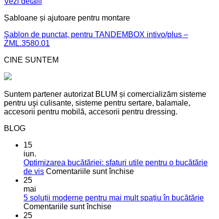
Vezi detalii
Șabloane și ajutoare pentru montare
Şablon de punctat, pentru TANDEMBOX intivo/plus –
ZML.3580.01
CINE SUNTEM
Suntem partener autorizat BLUM și comercializăm sisteme
pentru uşi culisante, sisteme pentru sertare, balamale,
accesorii pentru mobilă, accesorii pentru dressing.
BLOG
15
iun.
Optimizarea bucătăriei: sfaturi utile pentru o bucătărie
pentru
de vis
Comentariile sunt închise
Optimizarea
25
bucătăriei:
mai
sfaturi
5 soluții moderne pentru mai mult spațiu în bucătărie
pentru
utile
Comentariile sunt închise
5
pentru
25