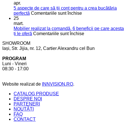
soluții
o
apr.
moderne
bucătărie
5 aspecte de care să ții cont pentru a crea bucătăria
pentru
de
pentru
perfectă
Comentariile sunt închise
mai
vis
5
25
mult
aspecte
mart.
spațiu
de
Mobilier realizat la comandă. 6 beneficii pe care acesta
în
care
pentru
ți le oferă
Comentariile sunt închise
bucătărie
să
Mobilier
SHOWROOM
ții
realizat
Iași, Str. Jijia, nr. 12, Cartier Alexandru cel Bun
cont
la
pentru
comandă.
PROGRAM
a
6
Luni - Vineri
crea
beneficii
08:30 - 17:00
bucătăria
pe
perfectă
care
acesta
Website realizat de
INNVISION.RO
.
ți
le
CATALOG PRODUSE
oferă
DESPRE NOI
PARTENERI
NOUTĂȚI
FAQ
CONTACT