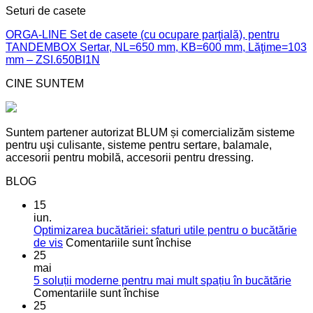
Seturi de casete
ORGA-LINE Set de casete (cu ocupare parţială), pentru
TANDEMBOX Sertar, NL=650 mm, KB=600 mm, Lăţime=103
mm – ZSI.650BI1N
CINE SUNTEM
Suntem partener autorizat BLUM și comercializăm sisteme
pentru uşi culisante, sisteme pentru sertare, balamale,
accesorii pentru mobilă, accesorii pentru dressing.
BLOG
15
iun.
Optimizarea bucătăriei: sfaturi utile pentru o bucătărie
pentru
de vis
Comentariile sunt închise
Optimizarea
25
bucătăriei:
mai
sfaturi
5 soluții moderne pentru mai mult spațiu în bucătărie
pentru
utile
Comentariile sunt închise
5
pentru
25