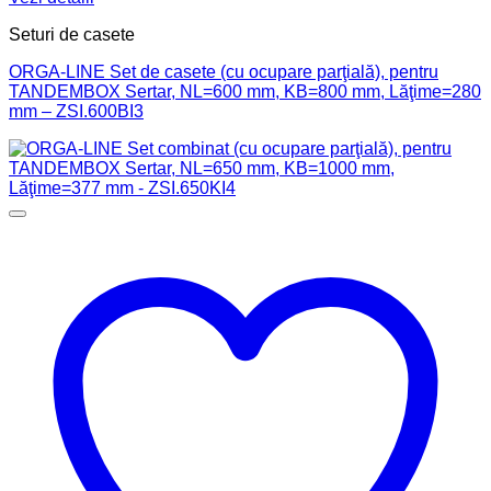
Seturi de casete
ORGA-LINE Set de casete (cu ocupare parţială), pentru
TANDEMBOX Sertar, NL=600 mm, KB=800 mm, Lăţime=280
mm – ZSI.600BI3