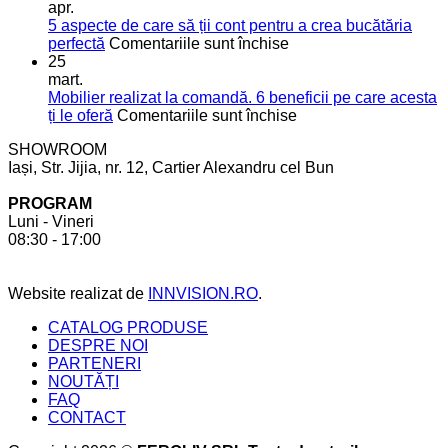
soluții
o
apr.
moderne
bucătărie
5 aspecte de care să ții cont pentru a crea bucătăria
pentru
de
pentru
perfectă
Comentariile sunt închise
mai
vis
5
25
mult
aspecte
mart.
spațiu
de
Mobilier realizat la comandă. 6 beneficii pe care acesta
în
care
pentru
ți le oferă
Comentariile sunt închise
bucătărie
să
Mobilier
SHOWROOM
ții
realizat
Iași, Str. Jijia, nr. 12, Cartier Alexandru cel Bun
cont
la
pentru
comandă.
PROGRAM
a
6
Luni - Vineri
crea
beneficii
08:30 - 17:00
bucătăria
pe
perfectă
care
acesta
Website realizat de
INNVISION.RO
.
ți
le
CATALOG PRODUSE
oferă
DESPRE NOI
PARTENERI
NOUTĂȚI
FAQ
CONTACT