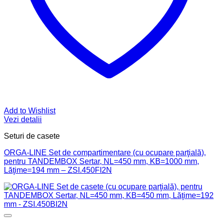
Add to Wishlist
Vezi detalii
Seturi de casete
ORGA-LINE Set de compartimentare (cu ocupare parţială),
pentru TANDEMBOX Sertar, NL=450 mm, KB=1000 mm,
Lăţime=194 mm – ZSI.450FI2N