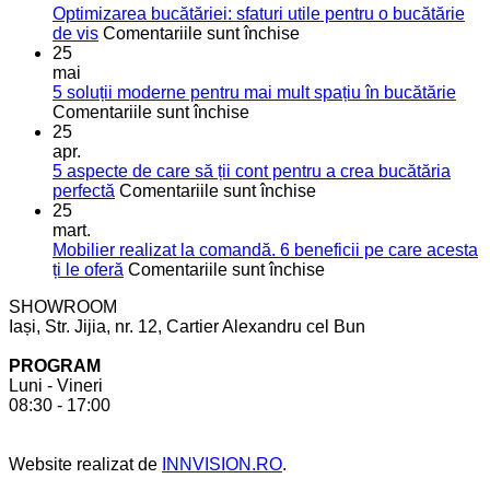
Optimizarea bucătăriei: sfaturi utile pentru o bucătărie
pentru
de vis
Comentariile sunt închise
Optimizarea
25
bucătăriei:
mai
sfaturi
5 soluții moderne pentru mai mult spațiu în bucătărie
pentru
utile
Comentariile sunt închise
5
pentru
25
soluții
o
apr.
moderne
bucătărie
5 aspecte de care să ții cont pentru a crea bucătăria
pentru
de
pentru
perfectă
Comentariile sunt închise
mai
vis
5
25
mult
aspecte
mart.
spațiu
de
Mobilier realizat la comandă. 6 beneficii pe care acesta
în
care
pentru
ți le oferă
Comentariile sunt închise
bucătărie
să
Mobilier
SHOWROOM
ții
realizat
Iași, Str. Jijia, nr. 12, Cartier Alexandru cel Bun
cont
la
pentru
comandă.
PROGRAM
a
6
Luni - Vineri
crea
beneficii
08:30 - 17:00
bucătăria
pe
perfectă
care
acesta
Website realizat de
INNVISION.RO
.
ți
le