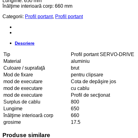
Lungime: 650 mm
înălţime interioară corp: 660 mm
Categorii:
Profil portant
,
Profil portant
Descriere
Tip
Profil portant SERVO-DRIVE
Material
aluminiu
Culoare / suprafaţă
brut
Mod de fixare
pentru clipsare
mod de executare
Cota de depăşire jos
mod de executare
cu cablu
mod de executare
Profil de secţionat
Surplus de cablu
800
Lungime
650
înălţime interioară corp
660
grosime
17.5
Produse similare