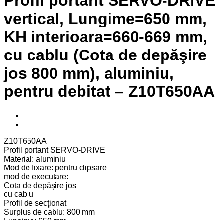
Profil portant SERVO-DRIVE
vertical, Lungime=650 mm,
KH interioara=660-669 mm,
cu cablu (Cota de depăşire
jos 800 mm), aluminiu,
pentru debitat – Z10T650AA
Z10T650AA
Profil portant SERVO-DRIVE
Material: aluminiu
Mod de fixare: pentru clipsare
mod de executare:
Cota de depăşire jos
cu cablu
Profil de secţionat
Surplus de cablu: 800 mm