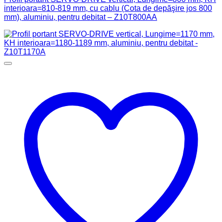
interioara=810-819 mm, cu cablu (Cota de depăşire jos 800
mm), aluminiu, pentru debitat – Z10T800AA