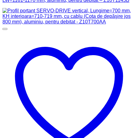
LW=1161-1170 mm, aluminiu, pentru debitat – Z10T1143B