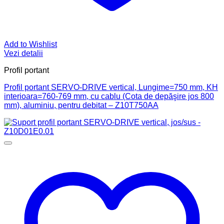
Add to Wishlist
Vezi detalii
Profil portant
Profil portant SERVO-DRIVE vertical, Lungime=750 mm, KH
interioara=760-769 mm, cu cablu (Cota de depăşire jos 800
mm), aluminiu, pentru debitat – Z10T750AA