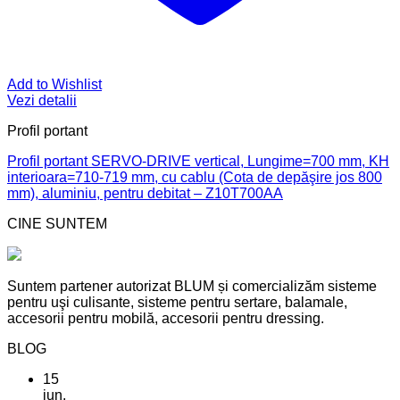
Add to Wishlist
Vezi detalii
Profil portant
Profil portant SERVO-DRIVE vertical, Lungime=700 mm, KH
interioara=710-719 mm, cu cablu (Cota de depăşire jos 800
mm), aluminiu, pentru debitat – Z10T700AA
CINE SUNTEM
Suntem partener autorizat BLUM și comercializăm sisteme
pentru uşi culisante, sisteme pentru sertare, balamale,
accesorii pentru mobilă, accesorii pentru dressing.
BLOG
15
iun.