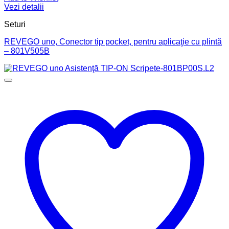
Vezi detalii
Seturi
REVEGO uno, Conector tip pocket, pentru aplicaţie cu plintă
– 801V505B