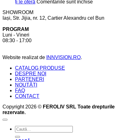
în
care
pentru
ți le oferă
Comentariile sunt închise
bucătărie
să
Mobilier
SHOWROOM
ții
realizat
Iași, Str. Jijia, nr. 12, Cartier Alexandru cel Bun
cont
la
pentru
comandă.
PROGRAM
a
6
Luni - Vineri
crea
beneficii
08:30 - 17:00
bucătăria
pe
perfectă
care
acesta
Website realizat de
INNVISION.RO
.
ți
le
CATALOG PRODUSE
oferă
DESPRE NOI
PARTENERI
NOUTĂȚI
FAQ
CONTACT
Copyright 2026 ©
FEROLIV SRL Toate drepturile
rezervate.
Caută
după: