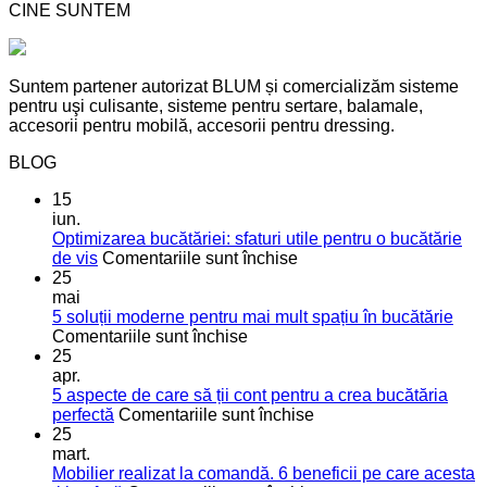
CINE SUNTEM
Suntem partener autorizat BLUM și comercializăm sisteme
pentru uşi culisante, sisteme pentru sertare, balamale,
accesorii pentru mobilă, accesorii pentru dressing.
BLOG
15
iun.
Optimizarea bucătăriei: sfaturi utile pentru o bucătărie
pentru
de vis
Comentariile sunt închise
Optimizarea
25
bucătăriei:
mai
sfaturi
5 soluții moderne pentru mai mult spațiu în bucătărie
pentru
utile
Comentariile sunt închise
5
pentru
25
soluții
o
apr.
moderne
bucătărie
5 aspecte de care să ții cont pentru a crea bucătăria
pentru
de
pentru
perfectă
Comentariile sunt închise
mai
vis
5
25
mult
aspecte
mart.
spațiu
de
Mobilier realizat la comandă. 6 beneficii pe care acesta