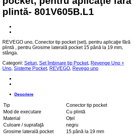
pocket, pentru aplicaţie fără
plintă- 801V605B.L1
REVEGO uno, Conector tip pocket (set), pentru aplicaţie fără
plintă , pentru Grosime laterală pocket 15 până la 19 mm,
stânga.
Categorii:
Seturi
,
Set îmbinare tip Pocket
,
Revenge Uno +
Uno
,
Sisteme Pocket
,
REVEGO
,
Revego uno
Descriere
Tip
Conector tip pocket
Mod de executare
Cu plintă
Material
Oțel
Culoare / suprafaţă
negru
Grosime laterală pocket
15 până la 19 mm