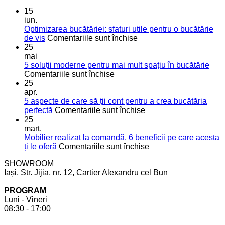
15
iun.
Optimizarea bucătăriei: sfaturi utile pentru o bucătărie
pentru
de vis
Comentariile sunt închise
Optimizarea
25
bucătăriei:
mai
sfaturi
5 soluții moderne pentru mai mult spațiu în bucătărie
pentru
utile
Comentariile sunt închise
5
pentru
25
soluții
o
apr.
moderne
bucătărie
5 aspecte de care să ții cont pentru a crea bucătăria
pentru
de
pentru
perfectă
Comentariile sunt închise
mai
vis
5
25
mult
aspecte
mart.
spațiu
de
Mobilier realizat la comandă. 6 beneficii pe care acesta
în
care
pentru
ți le oferă
Comentariile sunt închise
bucătărie
să
Mobilier
SHOWROOM
ții
realizat
Iași, Str. Jijia, nr. 12, Cartier Alexandru cel Bun
cont
la
pentru
comandă.
PROGRAM
a
6
Luni - Vineri
crea
beneficii
08:30 - 17:00
bucătăria
pe
perfectă
care