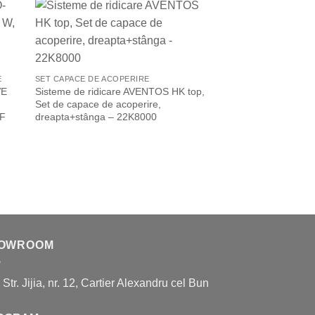
to
Add to
ist
Wishlist
E
SET CAPACE DE ACOPERIRE
VE
Sisteme de ridicare AVENTOS HK top,
Set de capace de acoperire,
AVENTOS HK TOP
EF
dreapta+stânga – 22K8000
Sisteme de ridicare
Set de capace de aco
Comutator declanşar
cant, inclus), dreap
SERVO-DRIVE – 23
OWROOM
, Str. Jijia, nr. 12, Cartier Alexandru cel Bun