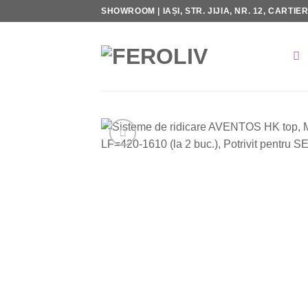
Skip
SHOWROOM | IAȘI, STR. JIJIA, NR. 12, CARTIE
to
content