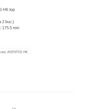
S HK top
a 2 buc.)
p: 175.5 mm
i
care
,
AVENTOS HK