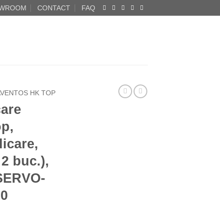
WROOM
CONTACT
FAQ
AVENTOS HK TOP
care
p,
icare,
2 buc.),
 SERVO-
00