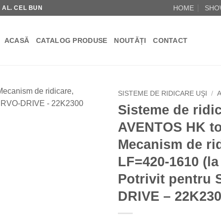
HOME
SHO
R AL. CEL BUN
ACASĂ
CATALOG PRODUSE
NOUTĂȚI
CONTACT
SISTEME DE RIDICARE UŞI
/
Sisteme de ridi
Add to
AVENTOS HK to
Wishlist
Mecanism de rid
LF=420-1610 (la 
Potrivit pentru
DRIVE – 22K23