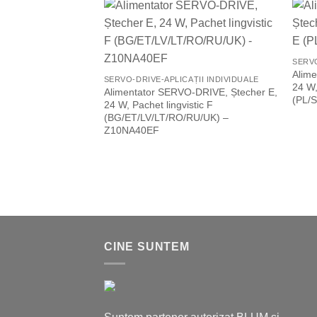
Add to
Wishlist
SERVO
Alim
SERVO-DRIVE-APLICAȚII INDIVIDUALE
24 W,
Alimentator SERVO-DRIVE, Ștecher E,
(PL/
24 W, Pachet lingvistic F
(BG/ET/LV/LT/RO/RU/UK) –
Z10NA40EF
CINE SUNTEM