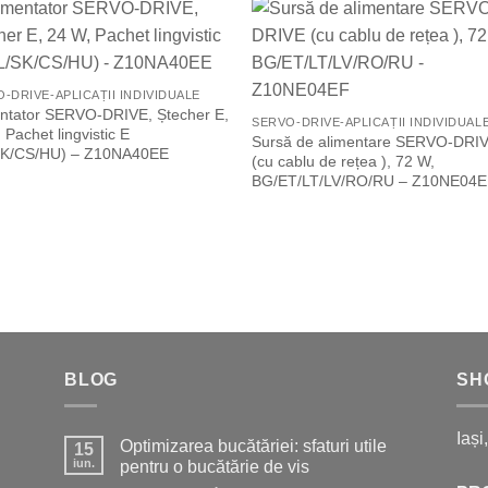
Add to
Add 
Wishlist
Wishl
-DRIVE-APLICAȚII INDIVIDUALE
entator SERVO-DRIVE, Ștecher E,
SERVO-DRIVE-APLICAȚII INDIVIDUAL
 Pachet lingvistic E
Sursă de alimentare SERVO-DRI
SK/CS/HU) – Z10NA40EE
(cu cablu de rețea ), 72 W,
BG/ET/LT/LV/RO/RU – Z10NE04
BLOG
SH
Iași
Optimizarea bucătăriei: sfaturi utile
15
iun.
pentru o bucătărie de vis