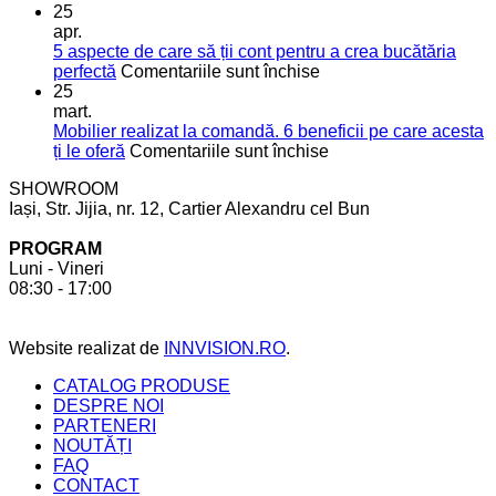
5
pentru
25
soluții
o
apr.
moderne
bucătărie
5 aspecte de care să ții cont pentru a crea bucătăria
pentru
de
pentru
perfectă
Comentariile sunt închise
mai
vis
5
25
mult
aspecte
mart.
spațiu
de
Mobilier realizat la comandă. 6 beneficii pe care acesta
în
care
pentru
ți le oferă
Comentariile sunt închise
bucătărie
să
Mobilier
SHOWROOM
ții
realizat
Iași, Str. Jijia, nr. 12, Cartier Alexandru cel Bun
cont
la
pentru
comandă.
PROGRAM
a
6
Luni - Vineri
crea
beneficii
08:30 - 17:00
bucătăria
pe
perfectă
care
acesta
Website realizat de
INNVISION.RO
.
ți
le
CATALOG PRODUSE
oferă
DESPRE NOI
PARTENERI
NOUTĂȚI
FAQ
CONTACT