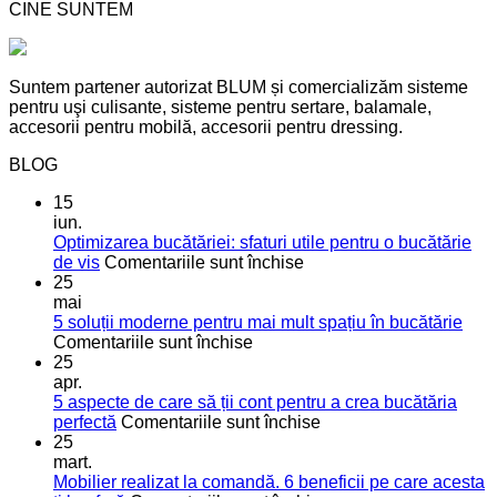
CINE SUNTEM
Suntem partener autorizat BLUM și comercializăm sisteme
pentru uşi culisante, sisteme pentru sertare, balamale,
accesorii pentru mobilă, accesorii pentru dressing.
BLOG
15
iun.
Optimizarea bucătăriei: sfaturi utile pentru o bucătărie
pentru
de vis
Comentariile sunt închise
Optimizarea
25
bucătăriei:
mai
sfaturi
5 soluții moderne pentru mai mult spațiu în bucătărie
pentru
utile
Comentariile sunt închise
5
pentru
25
soluții
o
apr.
moderne
bucătărie
5 aspecte de care să ții cont pentru a crea bucătăria
pentru
de
pentru
perfectă
Comentariile sunt închise
mai
vis
5
25
mult
aspecte
mart.
spațiu
de
Mobilier realizat la comandă. 6 beneficii pe care acesta