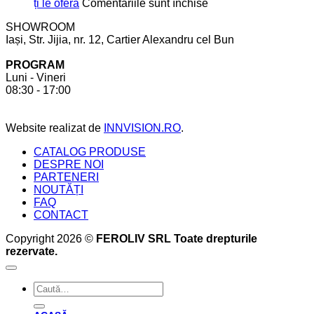
în
care
pentru
ți le oferă
Comentariile sunt închise
bucătărie
să
Mobilier
SHOWROOM
ții
realizat
Iași, Str. Jijia, nr. 12, Cartier Alexandru cel Bun
cont
la
pentru
comandă.
PROGRAM
a
6
Luni - Vineri
crea
beneficii
08:30 - 17:00
bucătăria
pe
perfectă
care
acesta
Website realizat de
INNVISION.RO
.
ți
le
CATALOG PRODUSE
oferă
DESPRE NOI
PARTENERI
NOUTĂȚI
FAQ
CONTACT
Copyright 2026 ©
FEROLIV SRL Toate drepturile
rezervate.
Caută
după: