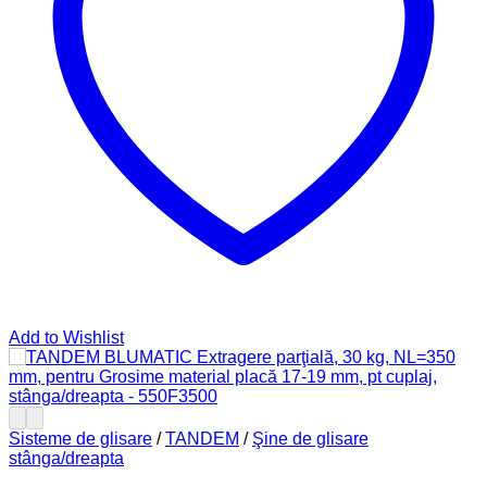
Add to Wishlist
Sisteme de glisare
/
TANDEM
/
Şine de glisare
stânga/dreapta