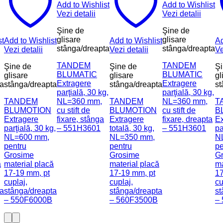
Add to Wishlist
Add to Wishlist
Vezi detalii
Vezi detalii
Şine de
Şine de
glisare
glisare
st
Add to Wishlist
Add to Wishlist
Ad
stânga/dreapta
stânga/dreapta
Vezi detalii
Vezi detalii
Ve
TANDEM
TANDEM
Şine de
Şine de
Şi
BLUMATIC
BLUMATIC
glisare
glisare
gl
Extragere
Extragere
ta
stânga/dreapta
stânga/dreapta
st
parţială, 30 kg,
parţială, 30 kg,
TANDEM
NL=360 mm,
TANDEM
NL=360 mm,
T
BLUMOTION
cu stift de
BLUMOTION
cu stift de
B
Extragere
fixare, stânga
Extragere
fixare, dreapta
Ex
parţială, 30 kg,
– 551H3601
totală, 30 kg,
– 551H3601
pa
NL=600 mm,
NL=350 mm,
N
pentru
pentru
pe
Grosime
Grosime
G
ă
material placă
material placă
ma
17-19 mm, pt
17-19 mm, pt
17
cuplaj,
cuplaj,
cu
ta
stânga/dreapta
stânga/dreapta
st
– 550F6000B
– 560F3500B
–