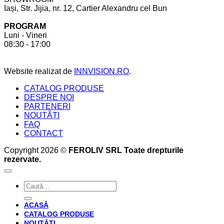
Iași, Str. Jijia, nr. 12, Cartier Alexandru cel Bun
cont
la
pentru
comandă.
PROGRAM
a
6
Luni - Vineri
crea
beneficii
08:30 - 17:00
bucătăria
pe
perfectă
care
acesta
Website realizat de
INNVISION.RO
.
ți
le
CATALOG PRODUSE
oferă
DESPRE NOI
PARTENERI
NOUTĂȚI
FAQ
CONTACT
Copyright 2026 ©
FEROLIV SRL Toate drepturile
rezervate.
Caută
după:
ACASĂ
CATALOG PRODUSE
NOUTĂȚI