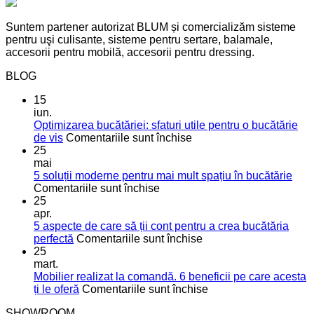
Suntem partener autorizat BLUM și comercializăm sisteme
pentru uşi culisante, sisteme pentru sertare, balamale,
accesorii pentru mobilă, accesorii pentru dressing.
BLOG
15
iun.
Optimizarea bucătăriei: sfaturi utile pentru o bucătărie
pentru
de vis
Comentariile sunt închise
Optimizarea
25
bucătăriei:
mai
sfaturi
5 soluții moderne pentru mai mult spațiu în bucătărie
pentru
utile
Comentariile sunt închise
5
pentru
25
soluții
o
apr.
moderne
bucătărie
5 aspecte de care să ții cont pentru a crea bucătăria
pentru
de
pentru
perfectă
Comentariile sunt închise
mai
vis
5
25
mult
aspecte
mart.
spațiu
de
Mobilier realizat la comandă. 6 beneficii pe care acesta
în
care
pentru
ți le oferă
Comentariile sunt închise
bucătărie
să
Mobilier
SHOWROOM
ții
realizat