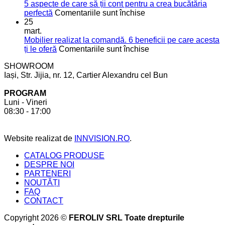
moderne
bucătărie
5 aspecte de care să ții cont pentru a crea bucătăria
pentru
de
pentru
perfectă
Comentariile sunt închise
mai
vis
5
25
mult
aspecte
mart.
spațiu
de
Mobilier realizat la comandă. 6 beneficii pe care acesta
în
care
pentru
ți le oferă
Comentariile sunt închise
bucătărie
să
Mobilier
SHOWROOM
ții
realizat
Iași, Str. Jijia, nr. 12, Cartier Alexandru cel Bun
cont
la
pentru
comandă.
PROGRAM
a
6
Luni - Vineri
crea
beneficii
08:30 - 17:00
bucătăria
pe
perfectă
care
acesta
Website realizat de
INNVISION.RO
.
ți
le
CATALOG PRODUSE
oferă
DESPRE NOI
PARTENERI
NOUTĂȚI
FAQ
CONTACT
Copyright 2026 ©
FEROLIV SRL Toate drepturile