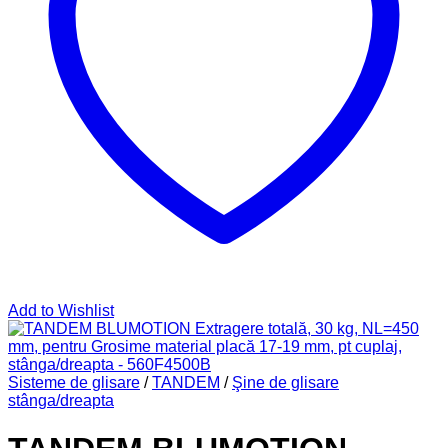
Add to Wishlist
Sisteme de glisare
/
TANDEM
/
Şine de glisare
stânga/dreapta