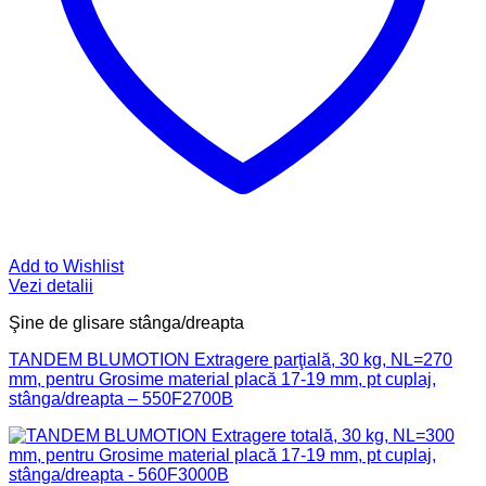
Add to Wishlist
Vezi detalii
Şine de glisare stânga/dreapta
TANDEM BLUMOTION Extragere parţială, 30 kg, NL=270
mm, pentru Grosime material placă 17-19 mm, pt cuplaj,
stânga/dreapta – 550F2700B