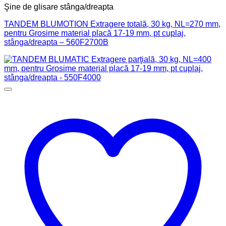
Şine de glisare stânga/dreapta
TANDEM BLUMOTION Extragere totală, 30 kg, NL=270 mm,
pentru Grosime material placă 17-19 mm, pt cuplaj,
stânga/dreapta – 560F2700B