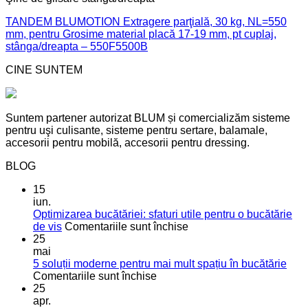
TANDEM BLUMOTION Extragere parţială, 30 kg, NL=550
mm, pentru Grosime material placă 17-19 mm, pt cuplaj,
stânga/dreapta – 550F5500B
CINE SUNTEM
Suntem partener autorizat BLUM și comercializăm sisteme
pentru uşi culisante, sisteme pentru sertare, balamale,
accesorii pentru mobilă, accesorii pentru dressing.
BLOG
15
iun.
Optimizarea bucătăriei: sfaturi utile pentru o bucătărie
pentru
de vis
Comentariile sunt închise
Optimizarea
25
bucătăriei:
mai
sfaturi
5 soluții moderne pentru mai mult spațiu în bucătărie
pentru
utile
Comentariile sunt închise
5
pentru
25
soluții
o
apr.