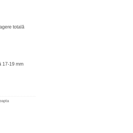
gere totală
că 17-19 mm
reapta