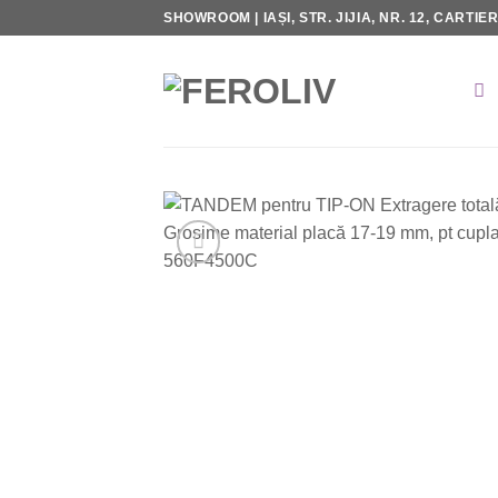
Skip
SHOWROOM | IAȘI, STR. JIJIA, NR. 12, CARTIE
to
content