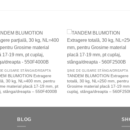
Add to
Add 
Wishlist
Wishl
 DE GLISARE STÂNGA/DREAPTA
ŞINE DE GLISARE STÂNGA/DREAPTA
EM BLUMOTION Extragere
TANDEM BLUMOTION Extragere
ală, 30 kg, NL=400 mm, pentru
totală, 30 kg, NL=250 mm, pentru
me material placă 17-19 mm, pt
Grosime material placă 17-19 mm,
j, stânga/dreapta – 550F4000B
cuplaj, stânga/dreapta – 560F25
BLOG
SH