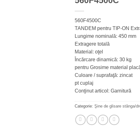
560F4500C
560F4500C
TANDEM pentru TIP-ON Extra
Lungime nominală: 450 mm
Extragere totală
Material: oţel
Încărcare dinamică: 30 kg
pentru Grosime material pla
Culoare / suprafaţă: zincat
pt cuplaj
Conţinut articol: Garnitură
Categorie:
Şine de glisare stânga/d