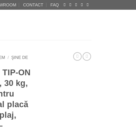
WROOM
CONTACT
FAQ
EM
/
ŞINE DE
 TIP-ON
, 30 kg,
ntru
l placă
plaj,
–