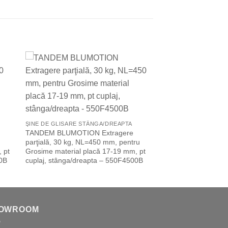
to
Add to
ist
Wishlist
ŞINE DE GLISARE STÂNGA/DREAPTA
TANDEM BLUMOTION Extragere
parţială, 30 kg, NL=450 mm, pentru
 pt
Grosime material placă 17-19 mm, pt
00B
cuplaj, stânga/dreapta – 550F4500B
OWROOM