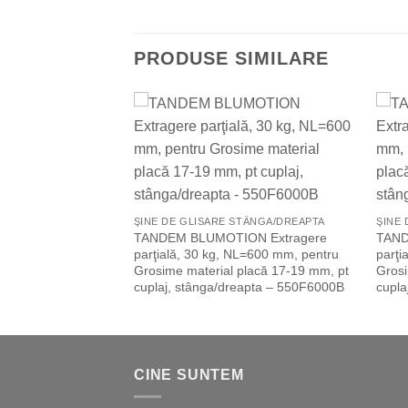
PRODUSE SIMILARE
Add to
Add to
Wishlist
Wishlist
TÂNGA/DREAPTA
ŞINE DE GLISARE STÂNGA/DREAPTA
ŞINE
 Extragere
TANDEM BLUMOTION Extragere
TAND
L=350 mm, pentru
parţială, 30 kg, NL=600 mm, pentru
parţi
placă 17-19 mm, pt
Grosime material placă 17-19 mm, pt
Grosi
eapta – 550F3500
cuplaj, stânga/dreapta – 550F6000B
cupla
CINE SUNTEM