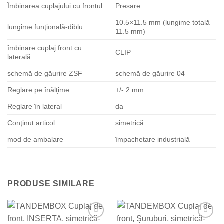
Îmbinarea cuplajului cu frontul
Presare
10.5×11.5 mm (lungime totală
lungime funţională-diblu
11.5 mm)
îmbinare cuplaj front cu
CLIP
laterală:
schemă de găurire ZSF
schemă de găurire 04
Reglare pe înălţime
+/- 2 mm
Reglare în lateral
da
Conţinut articol
simetrică
mod de ambalare
împachetare industrială
PRODUSE SIMILARE