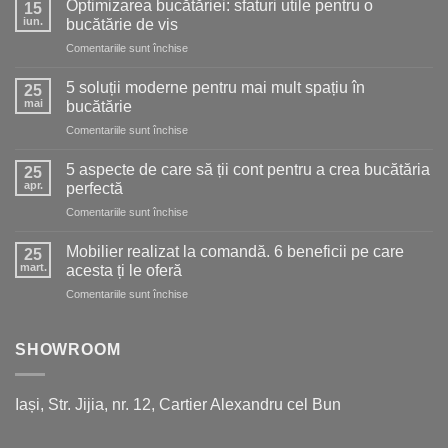
Optimizarea bucătăriei: sfaturi utile pentru o
15
iun.
bucătărie de vis
pentru
Comentariile sunt închise
Optimizarea
bucătăriei:
5 soluții moderne pentru mai mult spațiu în
25
sfaturi
mai
bucătărie
utile
pentru
Comentariile sunt închise
pentru
5
o
soluții
bucătărie
5 aspecte de care să ții cont pentru a crea bucătăria
25
moderne
de
apr.
perfectă
pentru
vis
pentru
Comentariile sunt închise
mai
5
mult
aspecte
spațiu
Mobilier realizat la comandă. 6 beneficii pe care
25
de
în
mart.
acesta ți le oferă
care
bucătărie
pentru
Comentariile sunt închise
să
Mobilier
ții
realizat
cont
la
SHOWROOM
pentru
comandă.
a
6
crea
beneficii
bucătăria
Iași, Str. Jijia, nr. 12, Cartier Alexandru cel Bun
pe
perfectă
care
acesta