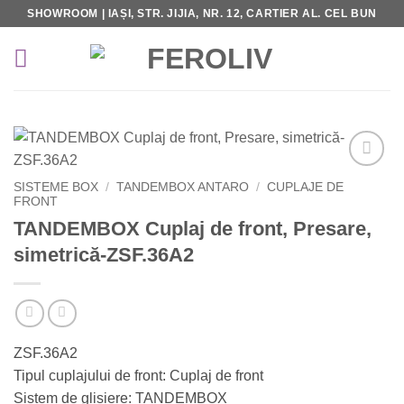
Skip
SHOWROOM | IAȘI, STR. JIJIA, NR. 12, CARTIER AL. CEL BUN
to
content
Add to
SISTEME BOX
/
TANDEMBOX ANTARO
/
CUPLAJE DE
Wishlist
FRONT
TANDEMBOX Cuplaj de front, Presare,
simetrică-ZSF.36A2
ZSF.36A2
Tipul cuplajului de front: Cuplaj de front
Sistem de glisiere: TANDEMBOX