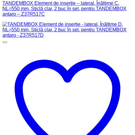
TANDEMBOX Element de inserţie – lateral, Înălţime C,
NL=550 mm, Sticlă clar, 2 buc în set, pentru TANDEMBOX
antaro – Z37R517C