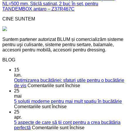
NL=500 mm, Sticlă satinat, 2 buc în set, pentru
TANDEMBOX antaro – Z37R467C
CINE SUNTEM
Suntem partener autorizat BLUM și comercializăm sisteme
pentru uşi culisante, sisteme pentru sertare, balamale,
accesorii pentru mobilă, accesorii pentru dressing.
BLOG
15
iun.
Optimizarea bucătăriei: sfaturi utile pentru o bucătărie
pentru
de vis
Comentariile sunt închise
Optimizarea
25
bucătăriei:
mai
sfaturi
5 soluții moderne pentru mai mult spațiu în bucătărie
pentru
utile
Comentariile sunt închise
5
pentru
25
soluții
o
apr.
moderne
bucătărie
5 aspecte de care să ții cont pentru a crea bucătăria
pentru
de
pentru
perfectă
Comentariile sunt închise