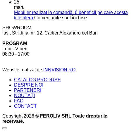
mai
vis
5
25
mult
aspecte
mart.
spațiu
de
Mobilier realizat la comandă. 6 beneficii pe care acesta
în
care
pentru
ți le oferă
Comentariile sunt închise
bucătărie
să
Mobilier
SHOWROOM
ții
realizat
Iași, Str. Jijia, nr. 12, Cartier Alexandru cel Bun
cont
la
pentru
comandă.
PROGRAM
a
6
Luni - Vineri
crea
beneficii
08:30 - 17:00
bucătăria
pe
perfectă
care
acesta
Website realizat de
INNVISION.RO
.
ți
le
CATALOG PRODUSE
oferă
DESPRE NOI
PARTENERI
NOUTĂȚI
FAQ
CONTACT
Copyright 2026 ©
FEROLIV SRL Toate drepturile
rezervate.