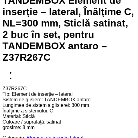
TANDEMBOX Element de
inserţie – lateral, Înălţime C,
NL=300 mm, Sticlă satinat,
2 buc în set, pentru
TANDEMBOX antaro –
Z37R267C
Z37R267C
Tip: Element de inserţie – lateral
Sistem de glisiere: TANDEMBOX antaro
Lungimea de sistem a glisierei: 300 mm
Înălţime a sistemului: C
Material: Sticlă
Culoare / suprafaţă: satinat
grosime: 8 mm
Categorie:
Element de inserție lateral