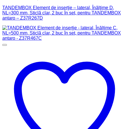
TANDEMBOX Element de inserţie – lateral, Înălţime D,
NL=300 mm, Sticlă clar, 2 buc în set, pentru TANDEMBOX
antaro – Z37R267D