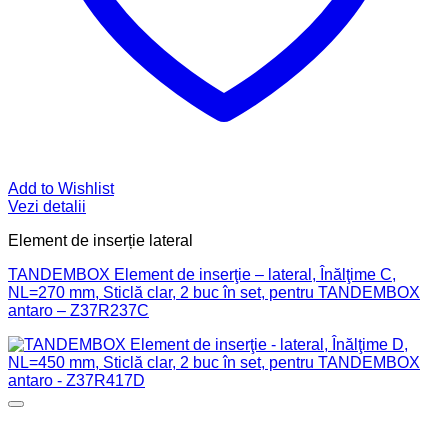
Add to Wishlist
Vezi detalii
Element de inserție lateral
TANDEMBOX Element de inserţie – lateral, Înălţime C,
NL=270 mm, Sticlă clar, 2 buc în set, pentru TANDEMBOX
antaro – Z37R237C