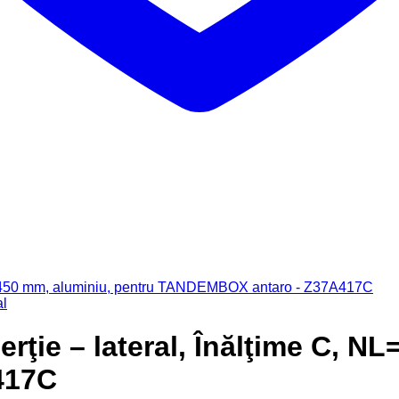
al
ie – lateral, Înălţime C, NL
417C