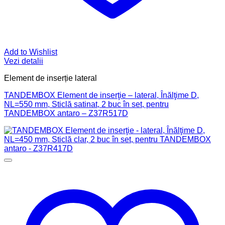
Add to Wishlist
Vezi detalii
Element de inserție lateral
TANDEMBOX Element de inserţie – lateral, Înălţime D,
NL=550 mm, Sticlă satinat, 2 buc în set, pentru
TANDEMBOX antaro – Z37R517D