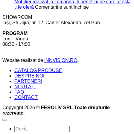
spațiu
de
Mobilier realizat la comandă. 6 beneficii pe care acesta
în
care
pentru
ți le oferă
Comentariile sunt închise
bucătărie
să
Mobilier
SHOWROOM
ții
realizat
Iași, Str. Jijia, nr. 12, Cartier Alexandru cel Bun
cont
la
pentru
comandă.
PROGRAM
a
6
Luni - Vineri
crea
beneficii
08:30 - 17:00
bucătăria
pe
perfectă
care
acesta
Website realizat de
INNVISION.RO
.
ți
le
CATALOG PRODUSE
oferă
DESPRE NOI
PARTENERI
NOUTĂȚI
FAQ
CONTACT
Copyright 2026 ©
FEROLIV SRL Toate drepturile
rezervate.
Caută
după: