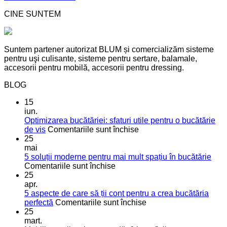
CINE SUNTEM
Suntem partener autorizat BLUM și comercializăm sisteme
pentru uşi culisante, sisteme pentru sertare, balamale,
accesorii pentru mobilă, accesorii pentru dressing.
BLOG
15
iun.
Optimizarea bucătăriei: sfaturi utile pentru o bucătărie
pentru
de vis
Comentariile sunt închise
Optimizarea
25
bucătăriei:
mai
sfaturi
5 soluții moderne pentru mai mult spațiu în bucătărie
pentru
utile
Comentariile sunt închise
5
pentru
25
soluții
o
apr.
moderne
bucătărie
5 aspecte de care să ții cont pentru a crea bucătăria
pentru
de
pentru
perfectă
Comentariile sunt închise
mai
vis
5
25
mult
aspecte
mart.