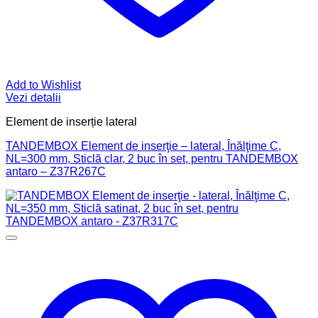
Add to Wishlist
Vezi detalii
Element de inserție lateral
TANDEMBOX Element de inserţie – lateral, Înălţime C,
NL=300 mm, Sticlă clar, 2 buc în set, pentru TANDEMBOX
antaro – Z37R267C