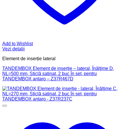
Add to Wishlist
Vezi detalii
Element de inserție lateral
TANDEMBOX Element de inserţie – lateral, Înălţime D,
NL=500 mm, Sticlă satinat, 2 buc în set, pentru
TANDEMBOX antaro – Z37R467D