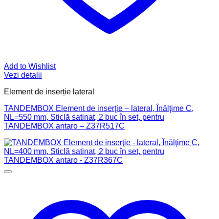
Add to Wishlist
Vezi detalii
Element de inserție lateral
TANDEMBOX Element de inserţie – lateral, Înălţime C,
NL=550 mm, Sticlă satinat, 2 buc în set, pentru
TANDEMBOX antaro – Z37R517C