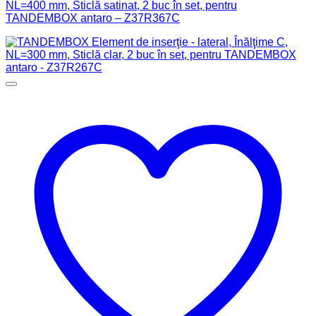
NL=400 mm, Sticlă satinat, 2 buc în set, pentru
TANDEMBOX antaro – Z37R367C