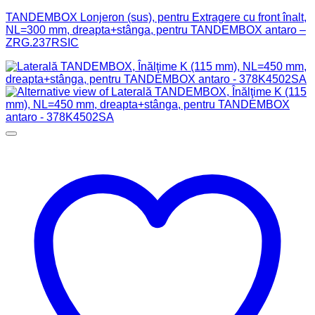
TANDEMBOX Lonjeron (sus), pentru Extragere cu front înalt,
NL=300 mm, dreapta+stânga, pentru TANDEMBOX antaro –
ZRG.237RSIC