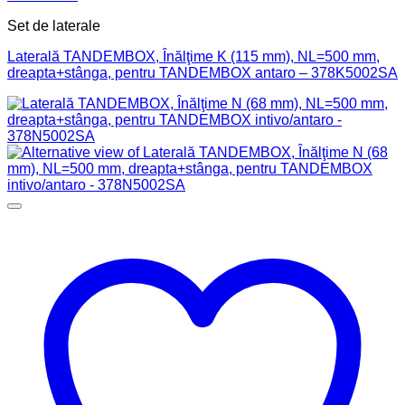
Set de laterale
Laterală TANDEMBOX, Înălţime K (115 mm), NL=500 mm,
dreapta+stânga, pentru TANDEMBOX antaro – 378K5002SA