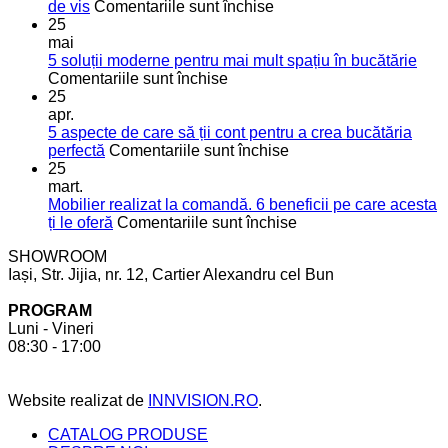
pentru
de vis
Comentariile sunt închise
Optimizarea
25
bucătăriei:
mai
sfaturi
5 soluții moderne pentru mai mult spațiu în bucătărie
pentru
utile
Comentariile sunt închise
5
pentru
25
soluții
o
apr.
moderne
bucătărie
5 aspecte de care să ții cont pentru a crea bucătăria
pentru
de
pentru
perfectă
Comentariile sunt închise
mai
vis
5
25
mult
aspecte
mart.
spațiu
de
Mobilier realizat la comandă. 6 beneficii pe care acesta
în
care
pentru
ți le oferă
Comentariile sunt închise
bucătărie
să
Mobilier
SHOWROOM
ții
realizat
Iași, Str. Jijia, nr. 12, Cartier Alexandru cel Bun
cont
la
pentru
comandă.
PROGRAM
a
6
Luni - Vineri
crea
beneficii
08:30 - 17:00
bucătăria
pe
perfectă
care
acesta
Website realizat de
INNVISION.RO
.
ți
le
CATALOG PRODUSE
oferă