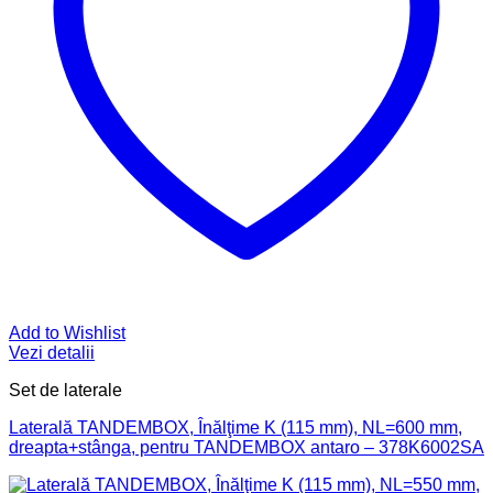
Add to Wishlist
Vezi detalii
Set de laterale
Laterală TANDEMBOX, Înălţime K (115 mm), NL=600 mm,
dreapta+stânga, pentru TANDEMBOX antaro – 378K6002SA