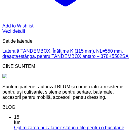
Add to Wishlist
Vezi detalii
Set de laterale
Laterală TANDEMBOX, Înălţime K (115 mm), NL=550 mm,
dreapta+stânga, pentru TANDEMBOX antaro – 378K5502SA
CINE SUNTEM
Suntem partener autorizat BLUM și comercializăm sisteme
pentru uşi culisante, sisteme pentru sertare, balamale,
accesorii pentru mobilă, accesorii pentru dressing.
BLOG
15
iun.
Optimizarea bucătăriei: sfaturi utile pentru o bucătărie