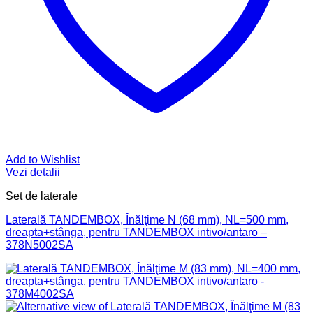
Add to Wishlist
Vezi detalii
Set de laterale
Laterală TANDEMBOX, Înălţime N (68 mm), NL=500 mm,
dreapta+stânga, pentru TANDEMBOX intivo/antaro –
378N5002SA