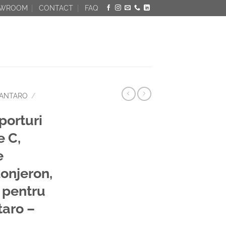
OWROOM
CONTACT
FAQ
ANTARO
/
orturi
e C,
e
lonjeron,
 pentru
aro –