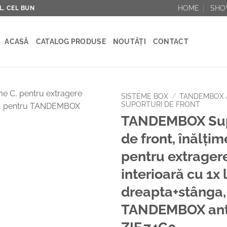
HOME
SH
AL. CEL BUN
ACASĂ
CATALOG PRODUSE
NOUTĂȚI
CONTACT
SISTEME BOX
/
TANDEMBOX 
SUPORTURI DE FRONT
TANDEMBOX Sup
Add to
Wishlist
de front, înălţim
pentru extrager
interioară cu 1x 
dreapta+stânga,
TANDEMBOX ant
ZIF.74C0