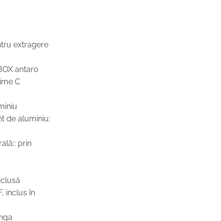
ntru extragere
BOX antaro
ţime C
miniu
nt de aluminiu:
ală:: prin
nclusă
 inclus în
ânga