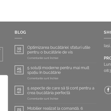
BLOG
SH
Iași
Optimizarea bucătăriei: sfaturi utile
15
iun.
pentru o bucătărie de vis
PR
pentru
Comentariile sunt închise
Optimizarea
Luni
bucătăriei:
5 soluții moderne pentru mai mult
25
08:
sfaturi
mai
spațiu în bucătărie
utile
pentru
Comentariile sunt închise
pentru
5
o
soluții
te,
bucătărie
5 aspecte de care să ții cont pentru a
25
moderne
de
apr.
crea bucătăria perfectă
rii
pentru
vis
pentru
Comentariile sunt închise
mai
5
mult
aspecte
spațiu
Mobilier realizat la comandă. 6
25