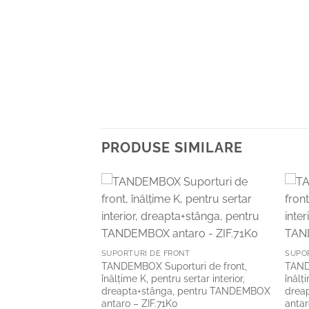
PRODUSE SIMILARE
Add to
Add to
Wishlist
Wishlist
NT
SUPORTURI DE FRONT
SUPO
uri de front,
TANDEMBOX Suporturi de front,
TAND
sertar interior,
înălţime K, pentru sertar interior,
înălţ
 pentru TANDEMBOX
dreapta+stânga, pentru TANDEMBOX
drea
antaro – ZIF.71K0
antar