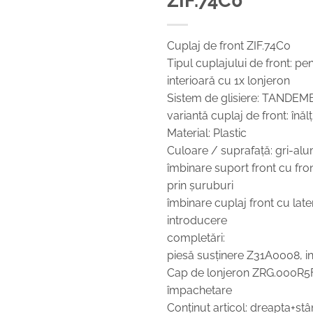
Cuplaj de front ZIF.74C0
Tipul cuplajului de front: pe
interioară cu 1x lonjeron
Sistem de glisiere: TANDEM
variantă cuplaj de front: înăl
Material: Plastic
Culoare / suprafaţă: gri-alu
îmbinare suport front cu fro
prin şuruburi
îmbinare cuplaj front cu later
introducere
completări:
piesă susţinere Z31A0008, i
Cap de lonjeron ZRG.000R5F,
împachetare
Conţinut articol: dreapta+st