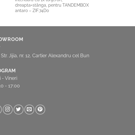
dreapta+stânga, pentru TANDEMBOX
antaro – ZIF.74D0
OWROOM
, Str. Jijia, nr. 12, Cartier Alexandru cel Bun
OGRAM
 - Vineri
30 - 17:00