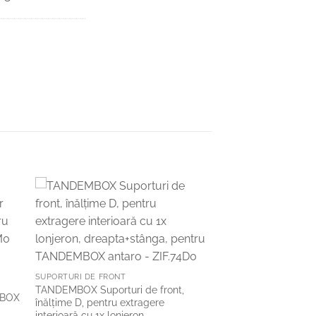
to
Add to
ist
Wishlist
SUPORTURI DE FRONT
TANDEMBOX Suporturi de front,
MBOX
înălţime D, pentru extragere
interioară cu 1x lonjeron,