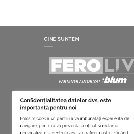
CINE SUNTEM
Suntem partener autorizat BLUM și
Confidențialitatea datelor dvs. este
comercializăm sisteme pentru uşi culisan
importantă pentru noi
sisteme pentru sertare, balamale, acceso
Folosim cookie-uri pentru a vă îmbunătăți experiența de
pentru mobilă, accesorii pentru dressing.
navigare, pentru a vă prezenta conținut și reclame
personalizate și pentru a analiza traficul nostru. Făcând