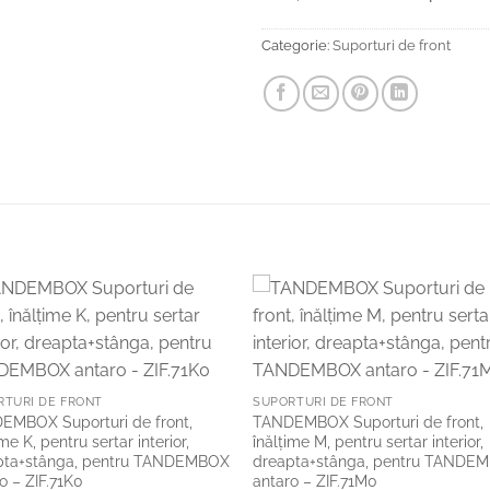
Categorie:
Suporturi de front
Add to
Add 
Wishlist
Wishl
RTURI DE FRONT
SUPORTURI DE FRONT
EMBOX Suporturi de front,
TANDEMBOX Suporturi de front,
ime K, pentru sertar interior,
înălţime M, pentru sertar interior,
pta+stânga, pentru TANDEMBOX
dreapta+stânga, pentru TANDE
o – ZIF.71K0
antaro – ZIF.71M0