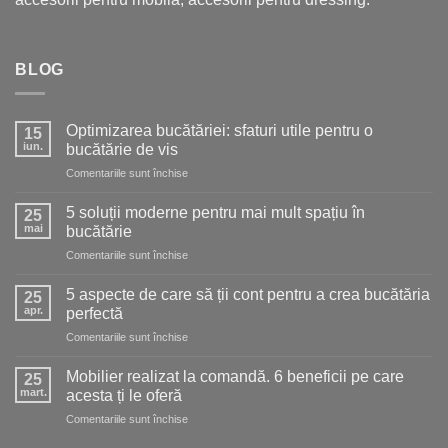
BLOG
Optimizarea bucătăriei: sfaturi utile pentru o
15
iun.
bucătărie de vis
pentru
Comentariile sunt închise
Optimizarea
bucătăriei:
5 soluții moderne pentru mai mult spațiu în
25
sfaturi
mai
bucătărie
utile
pentru
Comentariile sunt închise
pentru
5
o
soluții
bucătărie
5 aspecte de care să ții cont pentru a crea bucătăria
25
moderne
de
apr.
perfectă
pentru
vis
pentru
Comentariile sunt închise
mai
5
mult
aspecte
spațiu
Mobilier realizat la comandă. 6 beneficii pe care
25
de
în
mart.
acesta ți le oferă
care
bucătărie
pentru
Comentariile sunt închise
să
Mobilier
ții