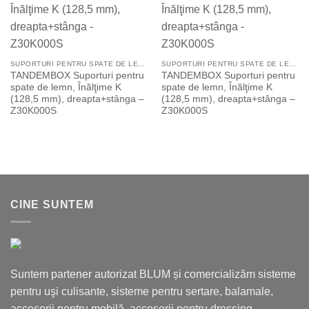
Add to
Add to
Wishlist
Wishlist
SUPORTURI PENTRU SPATE DE LEMN
SUPORTURI PENTRU SPATE DE LEMN
TANDEMBOX Suporturi pentru
TANDEMBOX Suporturi pentru
spate de lemn, Înălţime K
spate de lemn, Înălţime K
(128,5 mm), dreapta+stânga –
(128,5 mm), dreapta+stânga –
Z30K000S
Z30K000S
CINE SUNTEM
Suntem partener autorizat BLUM și comercializăm sisteme
pentru uşi culisante, sisteme pentru sertare, balamale,
accesorii pentru mobilă, accesorii pentru dressing.