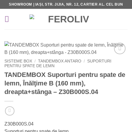
Skip
SHOWROOM | IAȘI, STR. JIJIA, NR. 12, CARTIER AL. CEL BUN
to
content
Add to
SISTEME BOX
/
TANDEMBOX ANTARO
/
SUPORTURI
Wishlist
PENTRU SPATE DE LEMN
TANDEMBOX Suporturi pentru spate de
lemn, Înălţime B (160 mm),
dreapta+stânga – Z30B000S.04
Z30B000S.04
Suporturi pentru spate de lemn