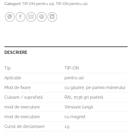
Categorii:
TIP-ON pentru uşi
,
TIP-ON pentru uși
DESCRIERE
Tip
TIP-ON
Aplicaţie
pentru uşi
Mod de fixare
cu găurire, pe partea mănerului
Culoare / suprafaţă
RAL 7036 gri platină
mod de executare
Versiune lungă
mod de executare
cu magnet
Cursă de declanşare
1.5