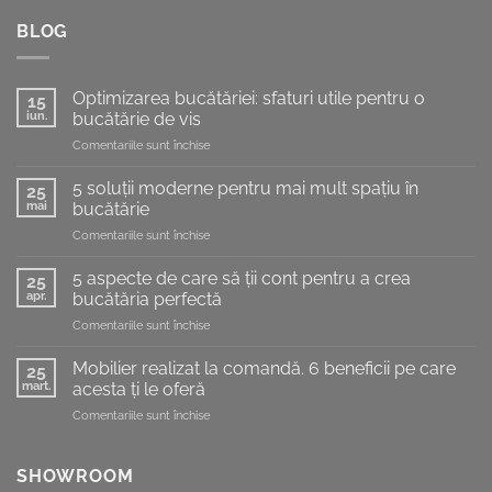
BLOG
Optimizarea bucătăriei: sfaturi utile pentru o
15
iun.
bucătărie de vis
pentru
Comentariile sunt închise
Optimizarea
bucătăriei:
5 soluții moderne pentru mai mult spațiu în
25
sfaturi
mai
bucătărie
utile
pentru
Comentariile sunt închise
pentru
5
o
soluții
bucătărie
5 aspecte de care să ții cont pentru a crea
25
moderne
de
apr.
bucătăria perfectă
pentru
vis
pentru
Comentariile sunt închise
mai
5
mult
aspecte
spațiu
Mobilier realizat la comandă. 6 beneficii pe care
25
de
în
mart.
acesta ți le oferă
care
bucătărie
pentru
Comentariile sunt închise
să
Mobilier
ții
realizat
cont
la
SHOWROOM
pentru
comandă.