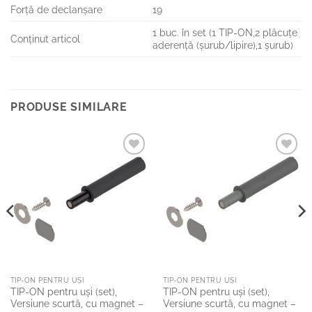
Forţă de declanşare
19
1 buc. în set (1 TIP-ON,2 plăcuţe
Conţinut articol
aderenţă (şurub/lipire),1 şurub)
PRODUSE SIMILARE
Add to
Add to
Wishlist
Wishlist
TIP-ON PENTRU UŞI
TIP-ON PENTRU UŞI
TIP-ON pentru uşi (set),
TIP-ON pentru uşi (set),
Versiune scurtă, cu magnet –
Versiune scurtă, cu magnet –