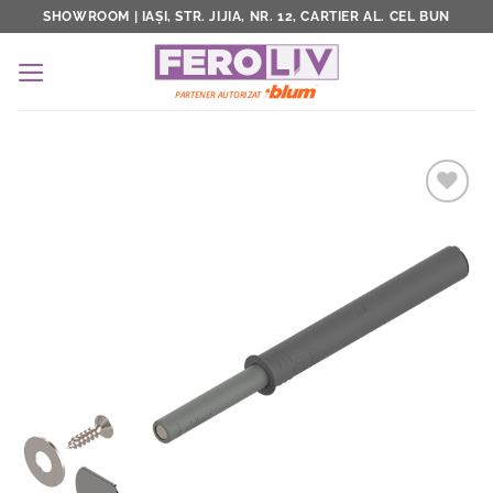
Skip
SHOWROOM | IAȘI, STR. JIJIA, NR. 12, CARTIER AL. CEL BUN
to
content
Add to
Wishlist