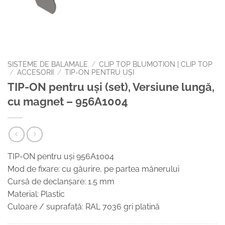
SISTEME DE BALAMALE
/
CLIP TOP BLUMOTION | CLIP TOP
/
ACCESORII
/
TIP-ON PENTRU UȘI
TIP-ON pentru uşi (set), Versiune lungă,
cu magnet – 956A1004
TIP-ON pentru uşi 956A1004
Mod de fixare: cu găurire, pe partea mănerului
Cursă de declanşare: 1.5 mm
Material: Plastic
Culoare / suprafaţă: RAL 7036 gri platină